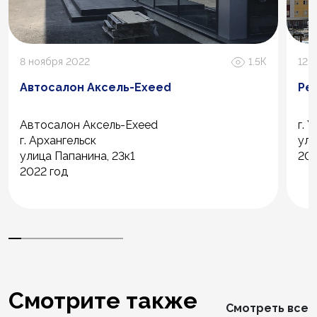
8 ноября 2022
1.5К
12 
Автосалон Аксель-Exeed
Ре
Автосалон Аксель-Exeed
г. 
г. Архангельск
ул.
улица Папанина, 23к1
201
2022 год
Смотрите также
Смотреть все