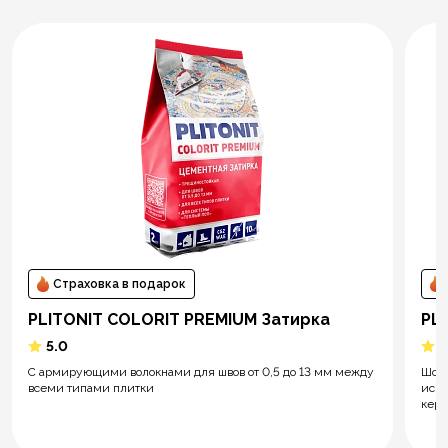
Страховка в подарок
PLITONIT СOLORIT PREMIUM Затирка
PL
5.0
5
С армирующими волокнами для швов от 0,5 до 13 мм между
Шов 
всеми типами плитки
иску
кера