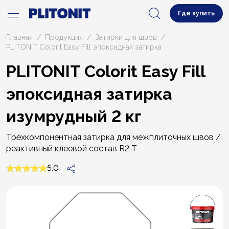
Где купить
Главная
Продукция
Затирки для швов
PLITONIT Colorit Easy Fill эпоксидная затирка
PLITONIT Colorit Easy Fill
эпоксидная затирка
изумрудный 2 кг
Трёхкомпонентная затирка для межплиточных швов /
реактивный клеевой состав R2 T
5.0