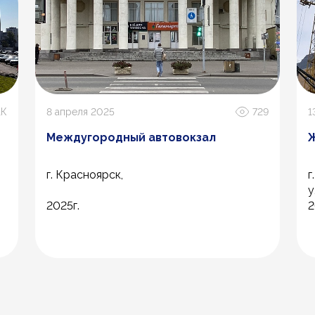
1К
8 апреля 2025
729
1
Междугородный автовокзал
г. Красноярск,
г
у
2025г.
2