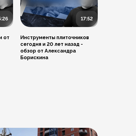
5:26
17:52
и от
Инструменты плиточников
Ремонт скол
сегодня и 20 лет назад -
Артема Пче
обзор от Александра
Борискина