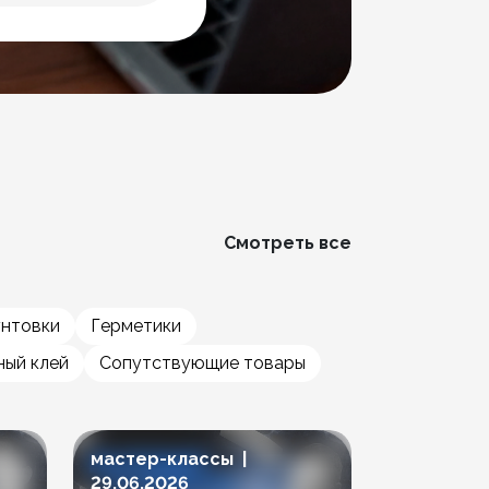
Смотреть все
унтовки
Герметики
ый клей
Сопутствующие товары
мастер-классы |
мастер-к
29.06.2026
23.06.202