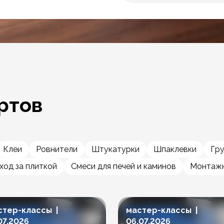
ртов
Клеи
Ровнители
Штукатурки
Шпаклевки
Гр
ход за плиткой
Смеси для печей и каминов
Монтажн
стер-классы |
мастер-классы |
07.2026
06.07.2026