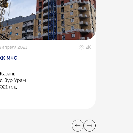
3 апреля 2021
2К
26 мая 2020
ЖК МЧС
ТРЦ FJOR
.Казань
г. Псков,
л. Зур Урам
ул. Завелич
021 год
2019 год