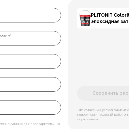
PLITONIT Colorit
эпоксидная за
ости м²
Сохранить расч
* Фактический расход зависит о
поверхности, условий работ и 
от расчетного.
редние данные для предварительных