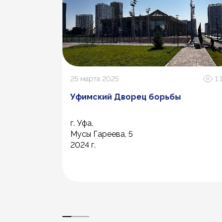
1.2К
25 марта 2025
1.
с
Уфимский Дворец борьбы
г. Уфа,
Мусы Гареева, 5
2024 г.