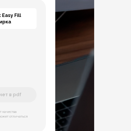
 Easy Fill
тирка
ет в pdf
т качества
может отличаться