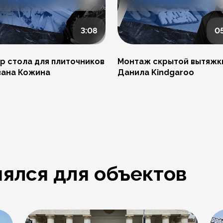
3:08
0
р стола для плиточников
Монтаж скрытой вытяжк
вана Кожина
Данила Kindgaroo
ялся для объектов