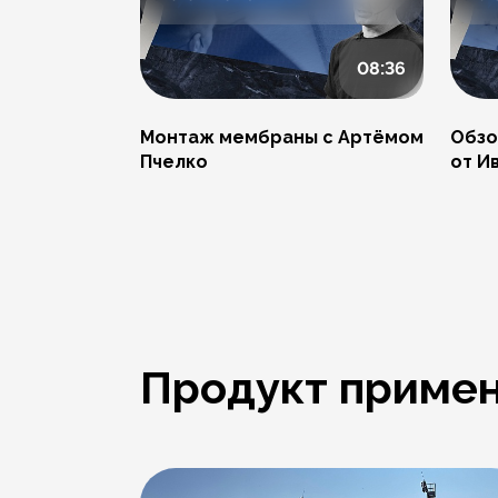
08:36
Монтаж мембраны с Артёмом
Обзо
Пчелко
от И
Продукт примен