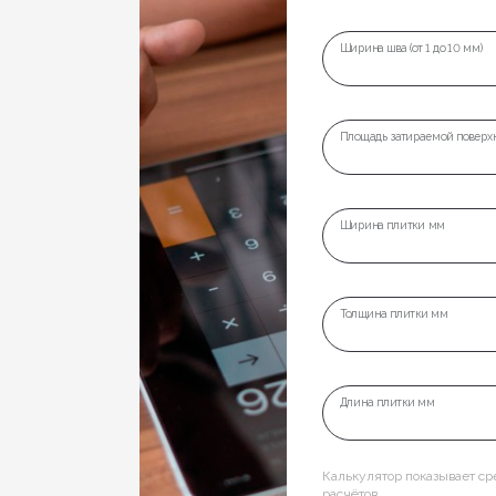
Ширина шва (от 1 до 10 мм)
Площадь затираемой поверхн
Ширина плитки мм
Толщина плитки мм
Длина плитки мм
Калькулятор показывает с
расчётов.