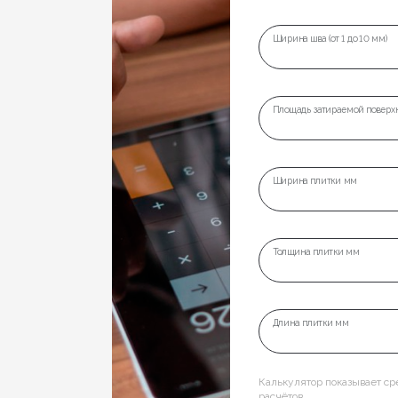
Ширина шва (от 1 до 10 мм)
Площадь затираемой поверхн
Ширина плитки мм
Толщина плитки мм
Длина плитки мм
Калькулятор показывает с
расчётов.