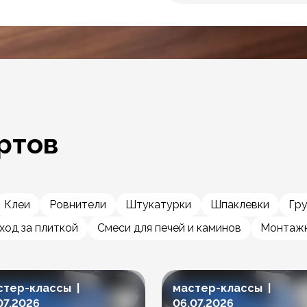
ртов
Клеи
Ровнители
Штукатурки
Шпаклевки
Гр
ход за плиткой
Смеси для печей и каминов
Монтажн
стер-классы |
мастер-классы |
07.2026
06.07.2026