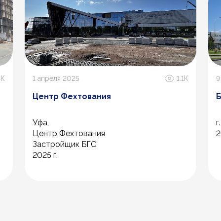
3К
1 апреля 2025
1.1К
9
Центр Фехтования
Б
Уфа,
г
Центр Фехтования
2
Застройщик БГС
2025 г.