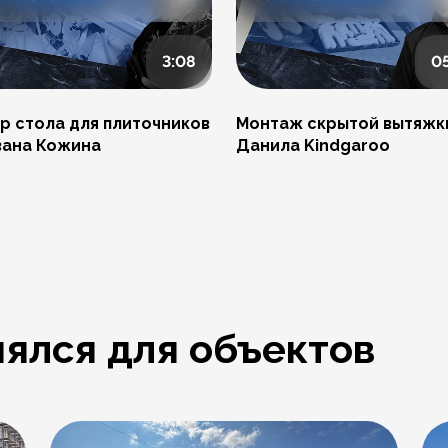
3:08
0
р стола для плиточников
Монтаж скрытой вытяжк
вана Кожина
Данила Kindgaroo
ялся для объектов