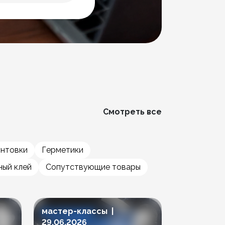
Смотреть все
унтовки
Герметики
ый клей
Сопутствующие товары
мастер-классы |
мастер-к
29.06.2026
23.06.202