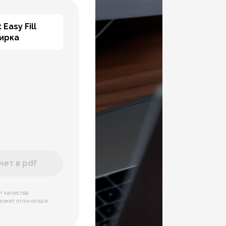
 Easy Fill
тирка
ет в pdf
т качества
может отличаться