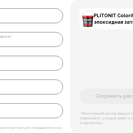
PLITONIT Colorit
эпоксидная за
ости м²
Сохранить расч
* Фактический расход зависит о
поверхности, условий работ и 
от расчетного.
редние данные для предварительных