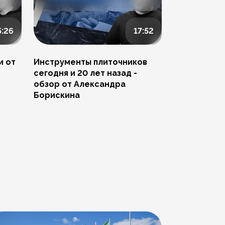
5:26
17:52
и от
Инструменты плиточников
Ремонт скол
сегодня и 20 лет назад -
Артема Пче
обзор от Александра
Борискина