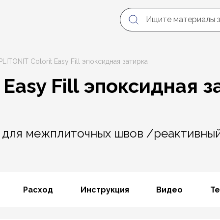
PLITONIT Colorit Easy Fill эпоксидная затирка
t Easy Fill эпоксидная 
 для межплиточных швов /реактивный
Расход
Инструкция
Видео
Те