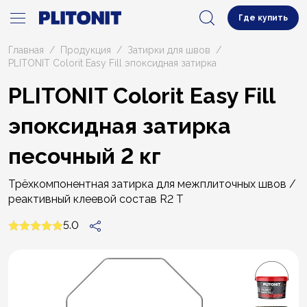
Где купить
Главная
Продукция
Затирки для швов
PLITONIT Colorit Easy Fill эпоксидная затирка
PLITONIT Colorit Easy Fill
эпоксидная затирка
песочный 2 кг
Трёхкомпонентная затирка для межплиточных швов /
реактивный клеевой состав R2 T
5.0