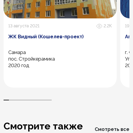
13 августа 2021
2.2К
19 
ЖК Видный (Кошелев-проект)
Ап
Самара
г. 
пос. Стройкерамика
Уго
2020 год
202
Смотрите также
Смотреть все