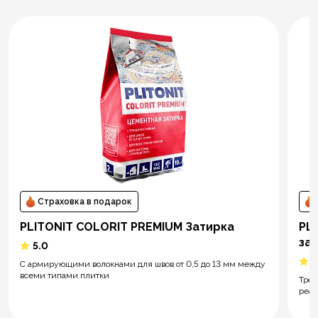
Страховка в подарок
PLITONIT СOLORIT PREMIUM Затирка
PLI
за
5.0
5
С армирующими волокнами для швов от 0,5 до 13 мм между
всеми типами плитки
Трёх
реак