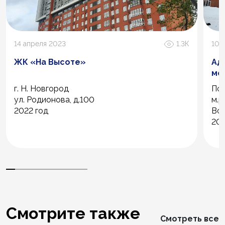
14 апреля 2023
1.3К
10 
ЖК «На Высоте»
Ад
мо
г. Н. Новгород
Пск
ул. Родионова, д.100
м.р
2022 год
Вол
202
Смотрите также
Смотреть все