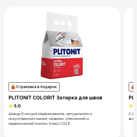
Страховка в подарок
PLITONIT COLORIT Затирка для швов
PL
5.0
5
Шов до 6 мм для керамогранита, натурального и
С ар
искусственного камня, мозаики, стеклянной и
всем
керамической плитки. Класс CG1 E