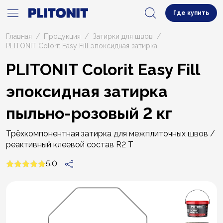
Где купить
Главная
Продукция
Затирки для швов
PLITONIT Colorit Easy Fill эпоксидная затирка
PLITONIT Colorit Easy Fill
эпоксидная затирка
пыльно-розовый 2 кг
Трёхкомпонентная затирка для межплиточных швов /
реактивный клеевой состав R2 T
5.0