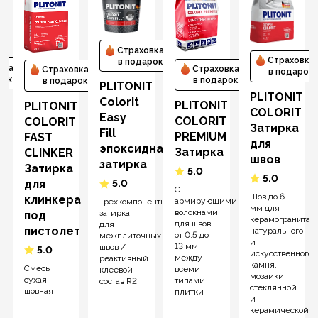
Страховка
Страховка
в подарок
вка
Страховка
Страховка
в подарок
рок
в подарок
в подарок
PLITONIT
PLITONIT
Colorit
T
PLITONIT
PLITONIT
COLORIT
Easy
СOLORIT
COLORIT
Затирка
Fill
PREMIUM
FAST
для
эпоксидная
Затирка
CLINKER
швов
затирка
Затирка
5.0
5.0
для
5.0
С
Шов до 6
клинкера
армирующими
Трёхкомпонентная
мм для
волокнами
затирка
под
керамогранита,
для швов
для
пистолет
натурального
от 0,5 до
межплиточных
и
13 мм
швов /
5.0
искусственного
между
реактивный
камня,
Смесь
всеми
клеевой
мозаики,
сухая
типами
состав R2
стеклянной
шовная
плитки
T
и
керамической