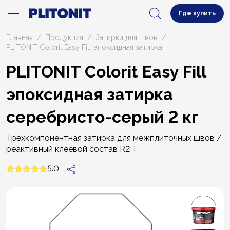
Где купить
Главная
Продукция
Затирки для швов
PLITONIT Colorit Easy Fill эпоксидная затирка
PLITONIT Colorit Easy Fill
эпоксидная затирка
серебристо-серый 2 кг
Трёхкомпонентная затирка для межплиточных швов /
реактивный клеевой состав R2 T
5.0