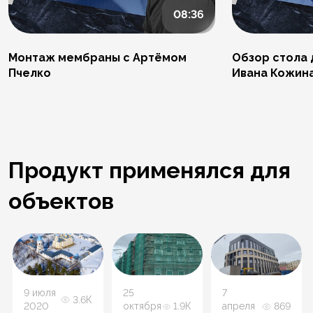
08:36
Монтаж мембраны с Артёмом
Обзор стола 
Пчелко
Ивана Кожин
Продукт применялся для
объектов
9 июля
25
7
3.6К
2020
октября
1.9К
апреля
869