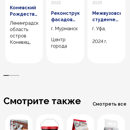
2022
2025
Коневский
Реконструкция
Межвузовский
Рождество-
фасадов
студенческий
богородичный
Ленинградская
домов в
кампус
Мужской
г. Мурманск
г. Уфа,
область
центре
Евразийского
Монастырь
остров
Мурманска
НОЦ
Центр
2024 г.
Коневец
города
2020 год
2022 год
Смотрите также
Смотреть все