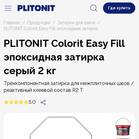
Где купить
Главная
Продукция
Затирки для швов
PLITONIT Colorit Easy Fill эпоксидная затирка
PLITONIT Colorit Easy Fill
эпоксидная затирка
серый 2 кг
Трёхкомпонентная затирка для межплиточных швов /
реактивный клеевой состав R2 T
5.0