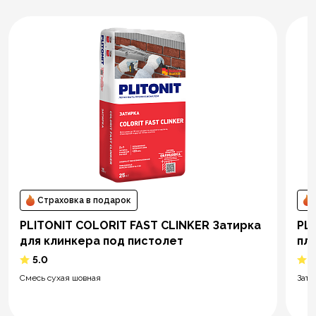
Страховка в подарок
PLITONIT COLORIT FAST CLINKER Затирка
PLI
для клинкера под пистолет
пл
5.0
5
Смесь сухая шовная
Зати