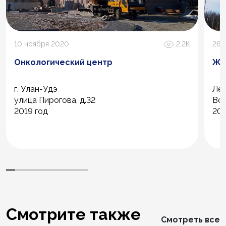
10 ноября 2020
2.2К
26 
Онкологический центр
ЖК
г. Улан-Удэ
Лен
улица Пирогова, д.32
Вс
2019 год
202
Смотрите также
Смотреть все