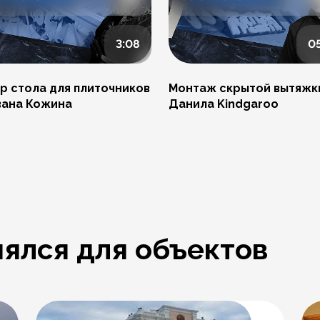
3:08
0
р стола для плиточников
Монтаж скрытой вытяжк
вана Кожина
Данила Kindgaroo
ялся для объектов