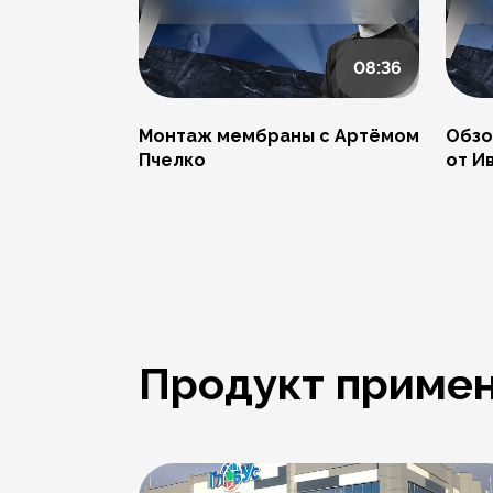
08:36
Монтаж мембраны с Артёмом
Обзо
Пчелко
от И
Продукт примен