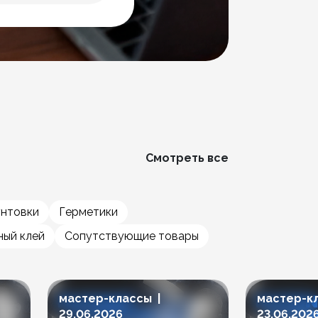
Смотреть все
унтовки
Герметики
ый клей
Сопутствующие товары
мастер-классы |
мастер-к
29.06.2026
23.06.202