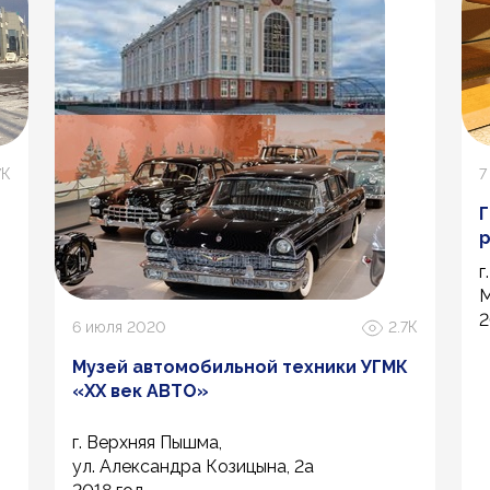
7К
7
Г
р
г
М
2
6 июля 2020
2.7К
Музей автомобильной техники УГМК
«ХХ век АВТО»
г. Верхняя Пышма,
ул. Александра Козицына, 2а