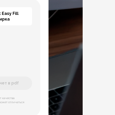
 Easy Fill
тирка
ет в pdf
т качества
может отличаться