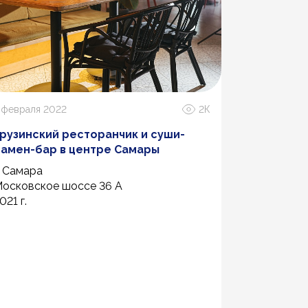
 февраля 2022
2К
22 июня 20
рузинский ресторанчик и суши-
Спортивн
амен-бар в центре Самары
. Самара
г. Заполяр
осковское шоссе 36 А
ул. Юбилей
021 г.
2019 год