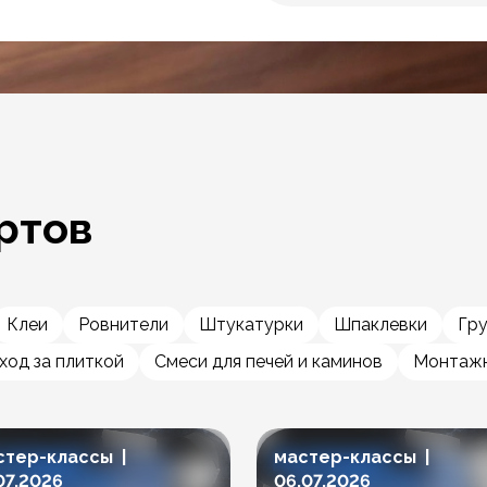
ртов
Клеи
Ровнители
Штукатурки
Шпаклевки
Гр
ход за плиткой
Смеси для печей и каминов
Монтажн
стер-классы |
мастер-классы |
07.2026
06.07.2026