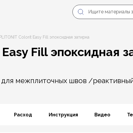
PLITONIT Colorit Easy Fill эпоксидная затирка
 Easy Fill эпоксидная 
 для межплиточных швов /реактивный
Расход
Инструкция
Видео
Те