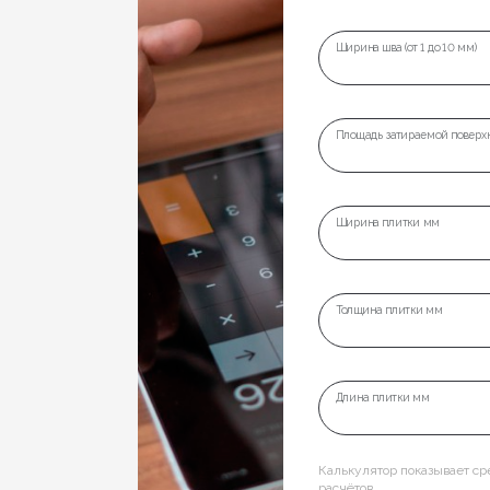
Ширина шва (от 1 до 10 мм)
Площадь затираемой поверхн
Ширина плитки мм
Толщина плитки мм
Длина плитки мм
Калькулятор показывает с
расчётов.