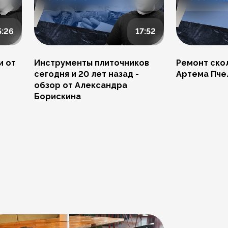
5:26
17:52
и от
Инструменты плиточников
Ремонт скол
сегодня и 20 лет назад -
Артема Пче
обзор от Александра
Борискина