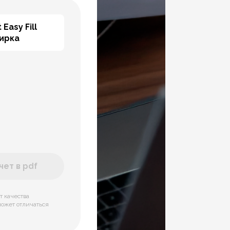
 Easy Fill
тирка
ет в pdf
т качества
может отличаться