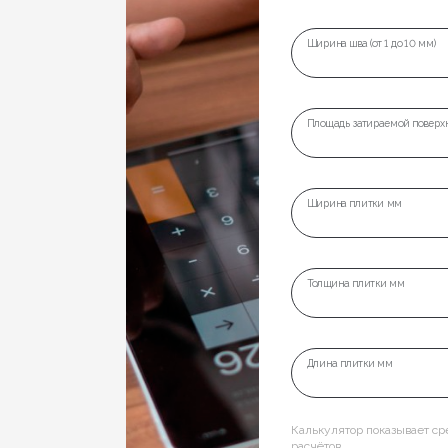
Ширина шва (от 1 до 10 мм)
Площадь затираемой поверхн
Ширина плитки мм
Толщина плитки мм
Длина плитки мм
Калькулятор показывает с
расчётов.