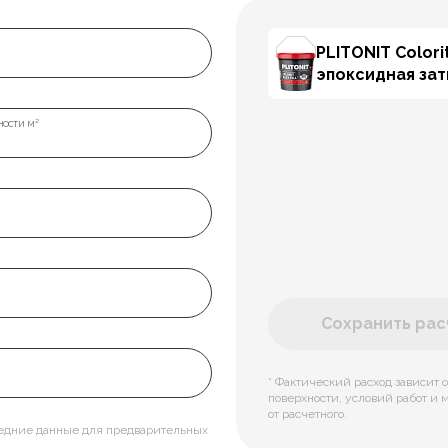
PLITONIT Colorit
эпоксидная за
ости м²
Сохранить расч
* Фактический расход зависит о
поверхности, условий работ и 
от расчетного.
редние данные для предварительных