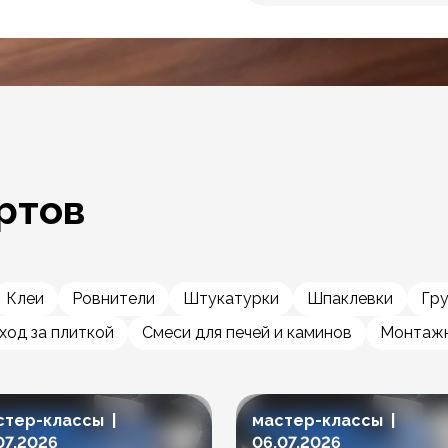
ртов
Клеи
Ровнители
Штукатурки
Шпаклевки
Гр
ход за плиткой
Смеси для печей и каминов
Монтажн
стер-классы |
мастер-классы |
07.2026
06.07.2026