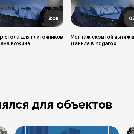
3:08
0
р стола для плиточников
Монтаж скрытой вытяжк
вана Кожина
Данила Kindgaroo
ялся для объектов