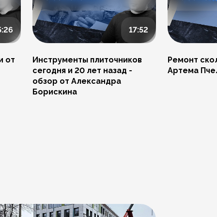
5:26
17:52
и от
Инструменты плиточников
Ремонт скол
сегодня и 20 лет назад -
Артема Пче
обзор от Александра
Борискина