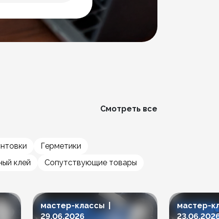
Смотреть все
унтовки
Герметики
ый клей
Сопутствующие товары
мастер-классы |
мастер-к
29.06.2026
23.06.202