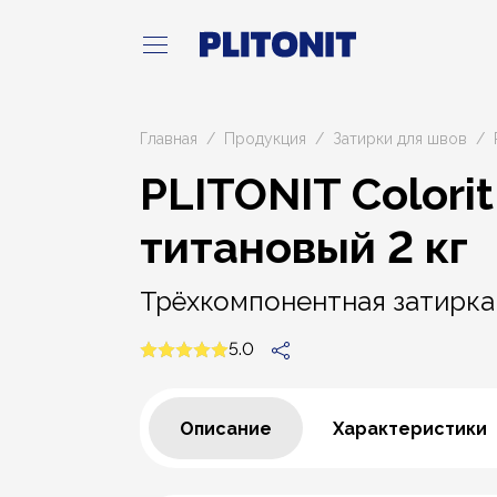
Главная
Продукция
Затирки для швов
PLITONIT Colorit
титановый 2 кг
Трёхкомпонентная затирка
5.0
Описание
Характеристики