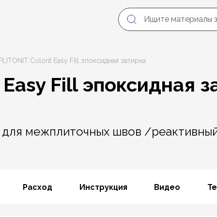
PLITONIT Colorit Easy Fill эпоксидная затирка
 Easy Fill эпоксидная 
 для межплиточных швов /реактивный
Расход
Инструкция
Видео
Те