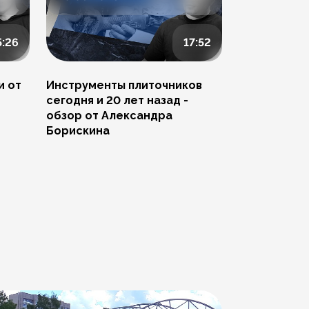
5:26
17:52
и от
Инструменты плиточников
Ремонт скол
сегодня и 20 лет назад -
Артема Пче
обзор от Александра
Борискина