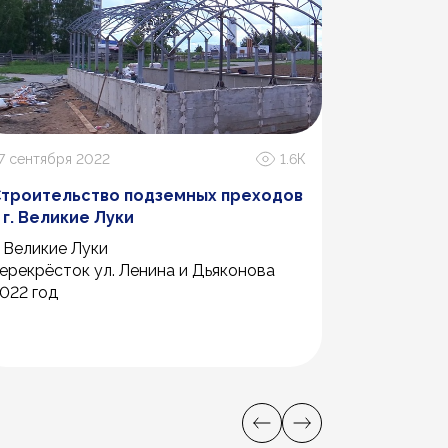
7 сентября 2022
1.6К
20 марта 20
троительство подземных преходов
Завод по 
 г. Великие Луки
беспилотн
. Великие Луки
г. Тольятти,
ерекрёсток ул. Ленина и Дьяконова
022 год
2025г.