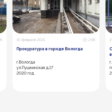
4К
10 февраля 2021
2.5К
2
Прокуратура в городе Вологда
С
в
г.Вологда
г
ул.Пушкинская д.17
п
2020 год
2