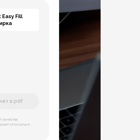
 Easy Fill
тирка
ет в pdf
т качества
может отличаться