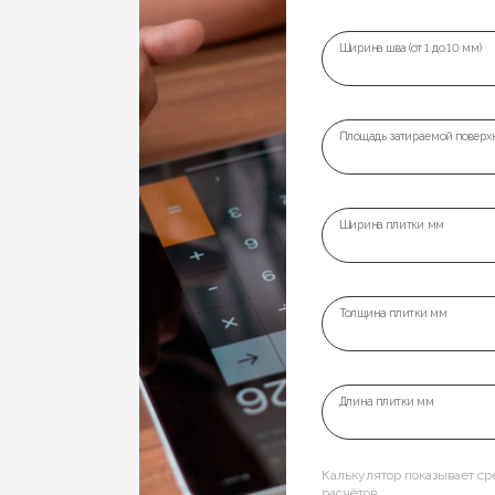
Ширина шва (от 1 до 10 мм)
Площадь затираемой поверхн
Ширина плитки мм
Толщина плитки мм
Длина плитки мм
Калькулятор показывает с
расчётов.