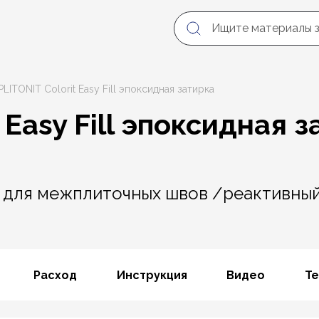
PLITONIT Colorit Easy Fill эпоксидная затирка
 Easy Fill эпоксидная 
 для межплиточных швов /реактивный
Расход
Инструкция
Видео
Те