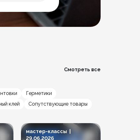
Смотреть все
унтовки
Герметики
ый клей
Сопутствующие товары
мастер-классы |
мастер-к
29.06.2026
23.06.202