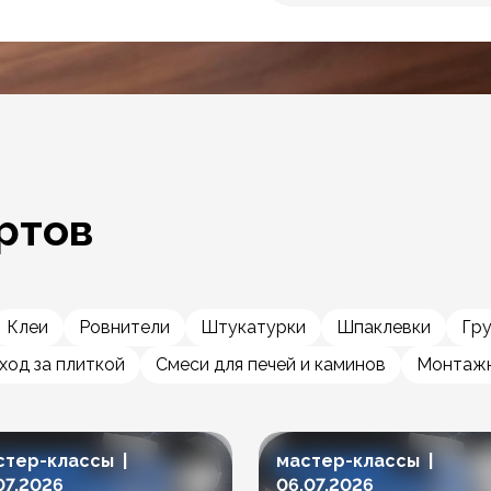
ртов
Клеи
Ровнители
Штукатурки
Шпаклевки
Гр
ход за плиткой
Смеси для печей и каминов
Монтажн
стер-классы |
мастер-классы |
07.2026
06.07.2026