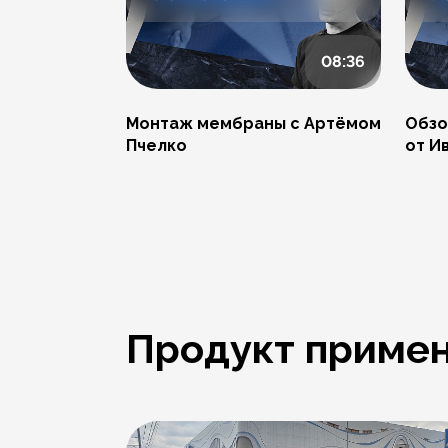
08:36
Монтаж мембраны с Артёмом
Обзо
Пчелко
от И
Продукт примен