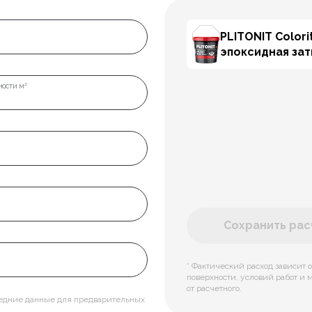
PLITONIT Colorit
эпоксидная за
ости м²
Сохранить расч
* Фактический расход зависит о
поверхности, условий работ и 
от расчетного.
редние данные для предварительных