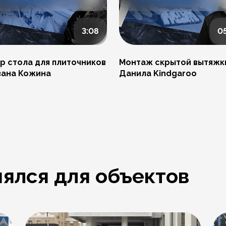
3:08
0
р стола для плиточников
Монтаж скрытой вытяжк
вана Кожина
Данила Kindgaroo
ялся для объектов