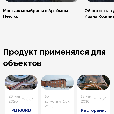
Монтаж мембраны с Артёмом
Обзор стола 
Пчелко
Ивана Кожин
Продукт применялся для
объектов
26 мая
10
18 мая
3.3К
2.8К
2020
августа
1.5К
2016
2023
ТРЦ FJORD
Ресторанно-