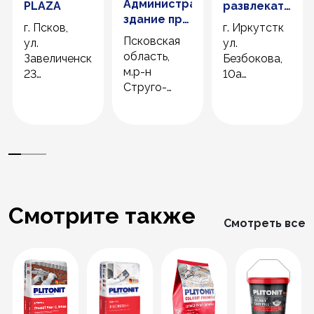
Административное
PLAZA
развлекательн
здание при
комплекс
г. Псков,
г. Иркутстк
монастыре
«Мираж»
Псковская
ул.
ул.
область,
Завеличенская,
Безбокова,
м.р-н
23
10а
Струго-
2019 год
2016 год
красненский,
с.п.
Марьинская
Волость, д
Ровное, ул.
Народная, д.
20А
Смотрите также
2023 г.
Смотреть все