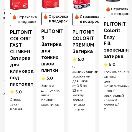
Страховка
вка
в подарок
Страховка
Страховка
Страховка
рок
в подарок
в подарок
в подарок
PLITONIT
T
Colorit
PLITONIT
PLITONIT
PLITONIT
T
Easy
З
СOLORIT
COLORIT
Fill
Затирка
PREMIUM
FAST
эпоксидна
для
Затирка
CLINKER
затирка
тонких
Затирка
5.0
швов
для
5.0
С
плитки
клинкера
армирующими
Трёхкомпонентн
волокнами
затирка
под
5.0
та,
для швов
для
пистолет
о
от 0,5 до
Затирка
межплиточных
13 мм
для тонких
швов /
5.0
ого
между
швов
реактивный
Смесь
всеми
плитки
клеевой
сухая
типами
всех типов
состав R2
шовная
плитки
T
ой