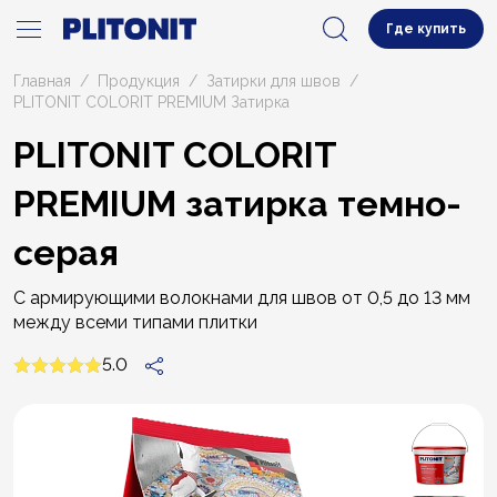
Где купить
Главная
Продукция
Затирки для швов
PLITONIT СOLORIT PREMIUM Затирка
PLITONIT СOLORIT
PREMIUM затирка темно-
серая
С армирующими волокнами для швов от 0,5 до 13 мм
между всеми типами плитки
5.0