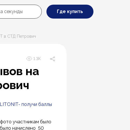
Где купить
IT в СТД Петрович
1.3К
ывов на
рович
LITONIT- получи баллы
з фото участникам было
о было начислено 50