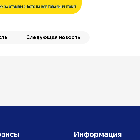
сть
Следующая новость
рвисы
Информация