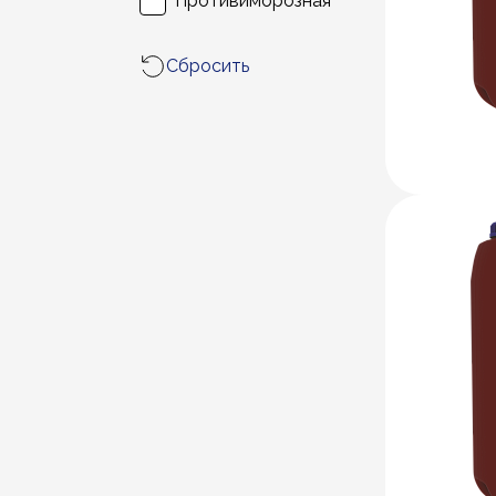
Противиморозная
Сбросить