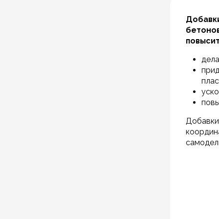
Добавки
бетонов
повысит
дела
прид
плас
уско
повы
Добавки
координ
самодел