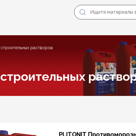
 строительных растворов
 строительных раство
PLITONIT Противомороз