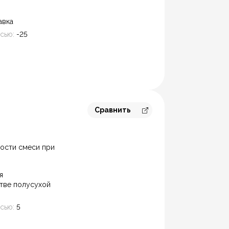
авка
сью:
-25
Сравнить
Перейти к сравнению
ости смеси при
я
тве полусухой
сью:
5