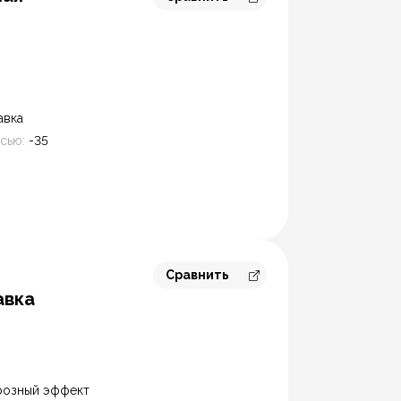
Перейти к сравнению
авка
сью:
-35
Сравнить
Перейти к сравнению
авка
розный эффект