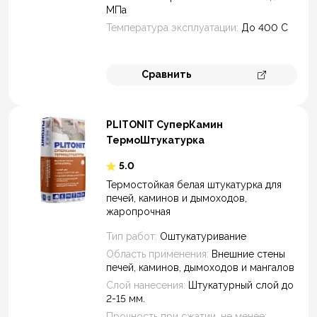
МПа
Температура эксплуатации:
До 400 С
Сравнить
Перейти к 
PLITONIT СуперКамин
ТермоШтукатурка
5.0
Термостойкая белая штукатурка для
печей, каминов и дымоходов,
жаропрочная
Тип работ:
Оштукатуривание
Область применения:
Внешние стены
печей, каминов, дымоходов и мангалов
Слой нанесения:
Штукатурный слой до
2-15 мм.
Прочность при сжатии, не менее: