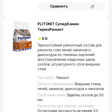
Сравнить
Перейти к 
PLITONIT СуперКамин
ТермоРемонт
5.0
Термостойкий ремонтный состав для
ремонта стен печей, каминов и
дымоходов из глиняных кирпичей
(восстановления кладочных швов,
сколов, штукатурного слоя внешних
стен).
Тип работ:
Ремонт
Область применения:
Внешние стены
печей, каминов, дымоходов и мангалов
Слой нанесения:
Заделка сколов до 50
мм.
Прочность при сжатии, не менее:
Остаточная прочность не менее 3,5