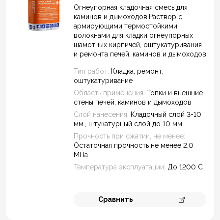
Тип кирпича
Огнеупорная кладочная смесь для
каминов и дымоходов.Раствор с
армирующими термостойкими
Глиняный
волокнами для кладки огнеупорных
Шамотный
шамотных кирпичей, оштукатуривания
Вид работ
и ремонта печей, каминов и дымоходов
Тип работ:
Кладка, ремонт,
Кладка
оштукатуривание
Облицовка
Область применения:
Топки и внешние
Оштукатуривание
стены печей, каминов и дымоходов
Ремонт
Слой нанесения:
Кладочный слой 3-10
мм., штукатурный слой до 10 мм.
Температура эксплуатации
Прочность при сжатии, не менее:
До 150 С
Остаточная прочность не менее 2,0
МПа
До 400 С
Температура эксплуатации:
До 1200 С
До 1200 С
Фасовка
Сравнить
5 кг
Перейти к 
25 кг