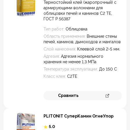
Термостойкий клей (жаропрочный) с
Натуральный и искусственный камень
армирующими волокнами для
Класс клея по ГОСТ 56387
облицовки печей и каминов С2 ТЕ,
ГОСТ Р 56387
С2ТЕ
Тип работ:
Облицовка
Вид работ
Область применения:
Внешние стены
печей, каминов, дымоходов и мангалов
Внутренние
Слой нанесения:
Клеевой слой 2-5 мм.
Наружные
Адгезия:
Адгезия нормального
Цвет
хранения не менее 1,3 МПа
Температура эксплуатации:
До 150 С
Серый
Класс клея:
С2ТЕ
Дополнительные свойства
С армирующими волокнами
Сравнить
Перейти к 
Цветной состав
Область применения
PLITONIT СуперКамин ОгнеУпор
Внешние стены
Топка
5.0