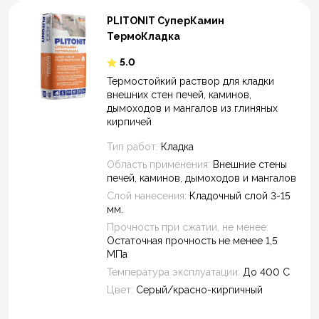
Теплый пол
PLITONIT СуперКамин
ТермоКладка
Да
5.0
Термостойкий раствор для кладки
Закрыть
внешних стен печей, каминов,
дымоходов и мангалов из глиняных
кирпичей
Тип работ:
Кладка
Область применения:
Внешние стены
печей, каминов, дымоходов и мангалов
Слой нанесения:
Кладочный слой 3-15
мм.
Прочность при сжатии, не менее:
Остаточная прочность не менее 1,5
МПа
Температура эксплуатации:
До 400 С
Цвет:
Серый/красно-кирпичный