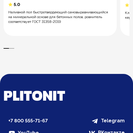
5.0
5
Наливной пол быстротвердеющий самовыравнивающийся
Клей
на минеральной основе для бетонных полов, ровнитель
кера
соответствует ГОСТ 31358-2019
+7 800 555-71-67
Telegram
ВКонтакте
YouTube