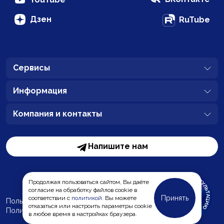
Дзен
RuTube
Сервисы
Информация
Компания и контакты
Напишите нам
Продолжая пользоваться сайтом, Вы даёте
согласие на обработку файлов cookie в
Принять
соответствии с
политикой
. Вы можете
Пользовательское соглашение
отказаться или настроить параметры cookie
Политика обработки персональных данных
MC-Bauchemie
в любое время в настройках браузера.