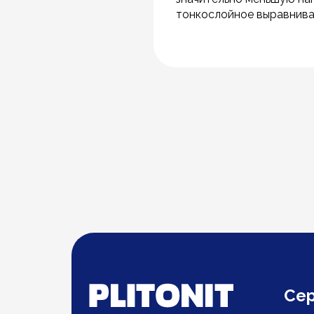
тонкослойное выравнива
Се