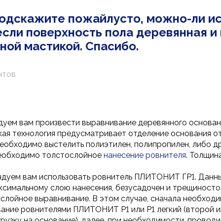
подскажите пожайлусто, можно-ли и
сли поверхность пола деревянная и
ной мастикой. Спасибо.
нтов
дуем вам произвести выравнивание деревянного основа
ая технология предусматривает отделение основания от
еобходимо выстелить полиэтилен, полипропилен, либо д
необходимо толстослойное
нанесение ровнителя
. Толщин
ндуем вам использовать ровнитель ПЛИТОНИТ ГР1. Данны
аксимальному слою нанесения, безусадочен и трещиносто
слойное выравнивание. В этом случае, сначала необход
ание ровнителями ПЛИТОНИТ Р1 или Р1 легкий (второй и
рузку на основание), далее, при необходимости, провод