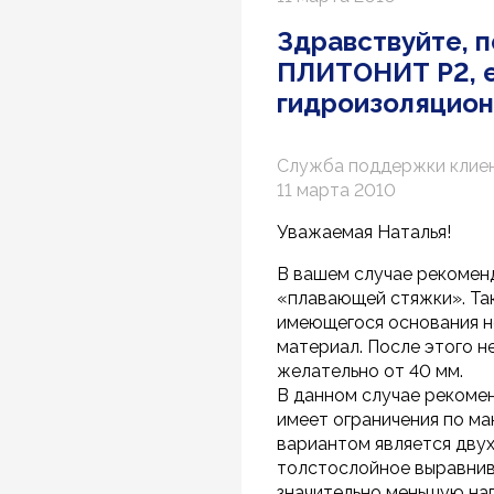
Здравствуйте, 
ПЛИТОНИТ Р2, е
гидроизоляцион
Служба поддержки клие
11 марта 2010
Уважаемая Наталья!
В вашем случае рекомен
«плавающей стяжки». Так
имеющегося основания н
материал. После этого 
желательно от 40 мм.
В данном случае рекоме
имеет ограничения по м
вариантом является двух
толстослойное выравнив
значительно меньшую наг