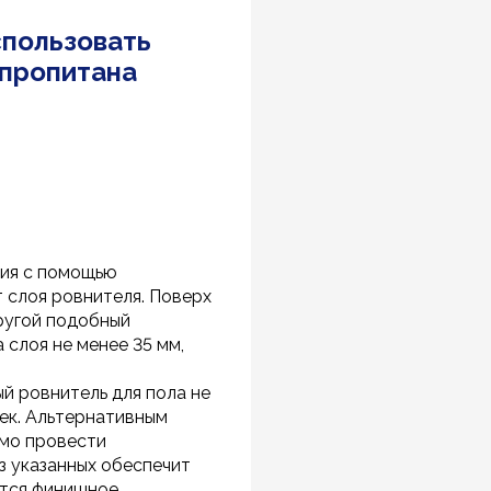
спользовать
 пропитана
ния с помощью
 слоя ровнителя. Поверх
ругой подобный
а слоя не менее 35 мм,
й ровнитель для пола не
ек. Альтернативным
имо провести
з указанных обеспечит
ится финишное