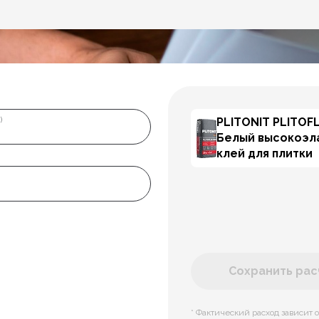
PLITONIT PLITOF
)
Белый высокоэл
клей для плитки
Сохранить расч
* Фактический расход зависит о