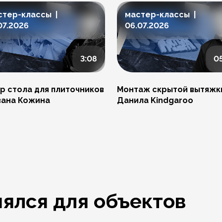
стер-классы |
мастер-классы |
07.2026
06.07.2026
3:08
0
р стола для плиточников
Монтаж скрытой вытяжк
вана Кожина
Данила Kindgaroo
ялся для объектов