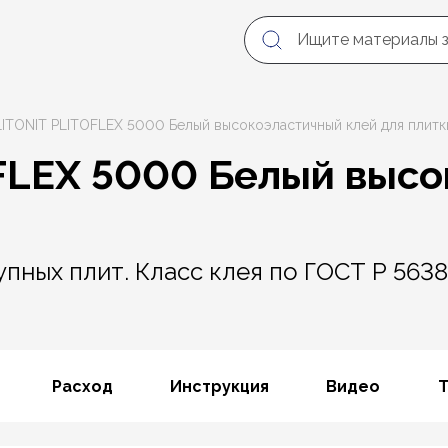
LITONIT PLITOFLEX 5000 Белый высокоэластичный клей для плитк
FLEX 5000 Белый выс
ных плит. Класс клея по ГОСТ Р 56387
Расход
Инструкция
Видео
Т