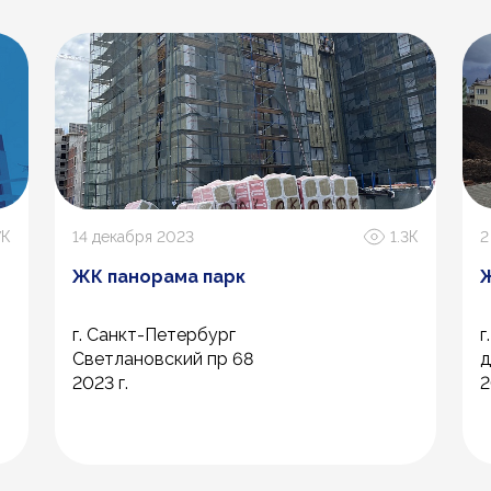
7К
14 декабря 2023
1.3К
2
ЖК панорама парк
Ж
г. Санкт-Петербург
г
Светлановский пр 68
д
2023 г.
2