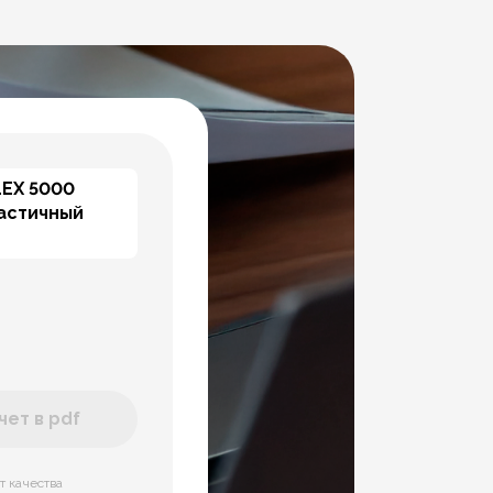
LEX 5000
астичный
ет в pdf
т качества