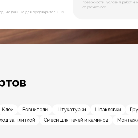
поверхности, условий работ и 
от расчетного.
редние данные для предварительных
ртов
Клеи
Ровнители
Штукатурки
Шпаклевки
Гр
ход за плиткой
Смеси для печей и каминов
Монтажн