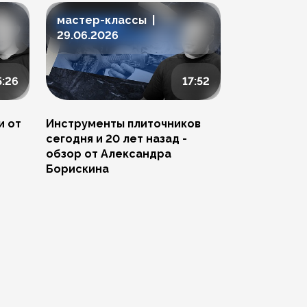
мастер-классы |
мастер-к
29.06.2026
23.06.202
5:26
17:52
и от
Инструменты плиточников
Ремонт скол
сегодня и 20 лет назад -
Артема Пче
обзор от Александра
Борискина