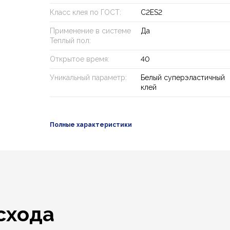
Класс клея по ГОСТ:
C2ES2
Применение в системе
Да
Теплый пол:
Открытое время:
40
Уникальный параметр:
Белый суперэластичный
клей
Полные характеристики
схода