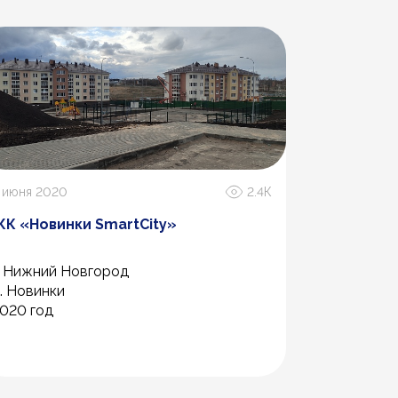
 июня 2020
2.4К
22 декабря 
К «Новинки SmartCity»
Ледовая 
. Нижний Новгород
г. Улан-Удэ
. Новинки
пр. Автомо
020 год
2018 год