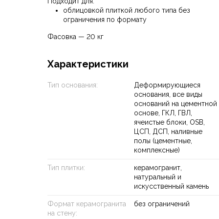
Подходит для:
облицовкой плиткой любого типа без
ограничения по формату
Фасовка — 20 кг
Характеристики
Тип основания:
Деформирующиеся
основания, все виды
оснований на цементной
основе, ГКЛ, ГВЛ,
ячеистые блоки, OSB,
ЦСП, ДСП, наливные
полы (цементные,
комплексные)
Тип плитки:
керамогранит,
натуральный и
искусственный камень
Формат керамогранита
без ограничений
на стену: