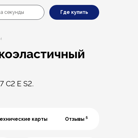
Где купить
и
окоэластичный
 C2 E S2.
5
ехнические карты
Отзывы