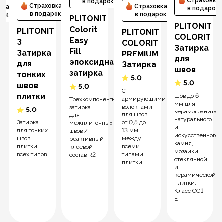
Страховка
в подарок
Страховка
Страховка
вка
в подарок
в подарок
в подарок
рок
PLITONIT
PLITONIT
Colorit
PLITONIT
PLITONIT
T
COLORIT
Easy
З
СOLORIT
T
Затирка
Fill
Затирка
PREMIUM
для
эпоксидная
для
Затирка
швов
затирка
тонких
5.0
5.0
швов
5.0
С
плитки
Шов до 6
а
армирующими
Трёхкомпонентная
мм для
волокнами
затирка
5.0
керамогранита,
для швов
для
т
натурального
от 0,5 до
Затирка
межплиточных
и
13 мм
для тонких
швов /
искусственного
между
швов
реактивный
камня,
всеми
плитки
клеевой
мозаики,
типами
всех типов
состав R2
стеклянной
плитки
T
и
керамической
плитки.
Класс CG1
E