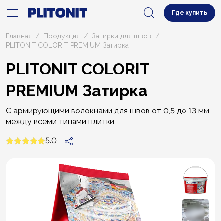
Где купить
Главная
Продукция
Затирки для швов
PLITONIT СOLORIT PREMIUM Затирка
PLITONIT СOLORIT
PREMIUM Затирка
С армирующими волокнами для швов от 0,5 до 13 мм
между всеми типами плитки
5.0