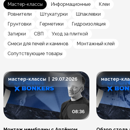
Мастер-классы
Информационные
Клеи
Ровнители
Штукатурки
Шпаклевки
Грунтовки
Герметики
Гидроизоляция
Затирки
СВП
Уход за плиткой
Смеси для печей и каминов
Монтажный клей
Сопутствующие товары
мастер-классы | 29.07.2026
мастер-клас
08:36
Монтаж мембраны с Артёмом
Обзор стола 