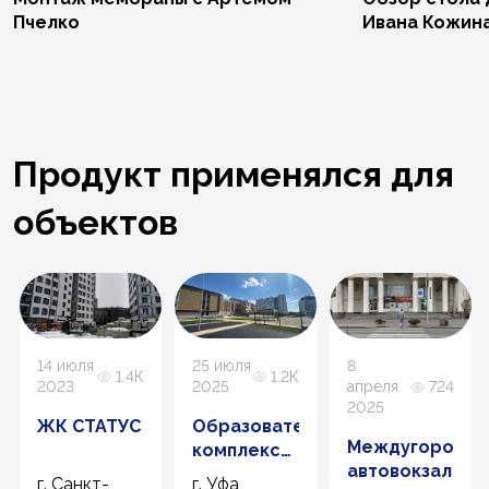
Пчелко
Ивана Кожин
Продукт применялся для
объектов
14 июля
25 июля
8
1.4К
1.2К
2023
2025
апреля
724
2025
ЖК СТАТУС
Образовательный
Междугородн
комплекс
к
автовокзал
«Уфа-450»
г. Санкт-
г. Уфа