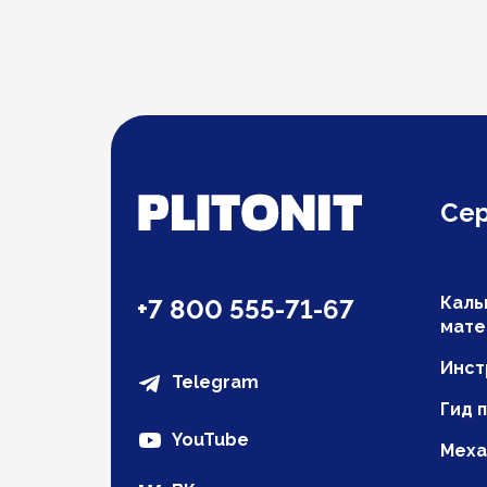
Се
Каль
+7 800 555-71-67
мате
Инст
Telegram
Гид 
YouTube
Меха