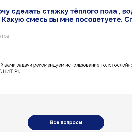
чу сделать стяжку тёплого пола , во
 Какую смесь вы мне посоветуете. С
нтов
ой вами задачи рекомендуем использование толстослойно
ОНИТ Р1.
Все вопросы