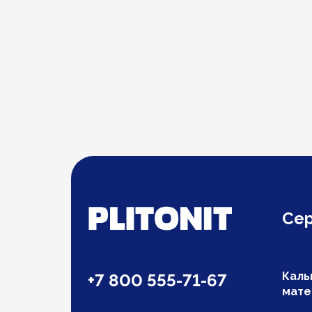
Се
Каль
+7 800 555-71-67
мате