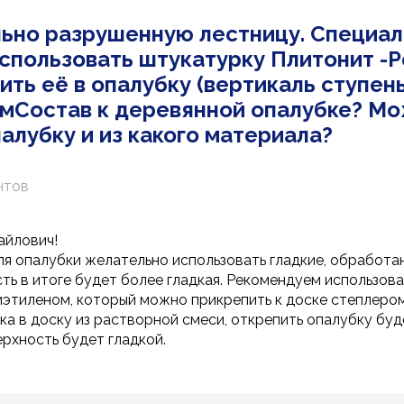
ьно разрушенную лестницу. Специал
спользовать штукатурку Плитонит -Р
ть её в опалубку (вертикаль ступень
емСостав к деревянной опалубке? Мо
алубку и из какого материала?
нтов
айлович!
я опалубки желательно использовать гладкие, обработан
сть в итоге будет более гладкая. Рекомендуем использов
иэтиленом, который можно прикрепить к доске степлером
а в доску из растворной смеси, открепить опалубку буд
рхность будет гладкой.