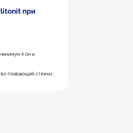
itonit при
минимум 4 см и
во плавающей стяжки .