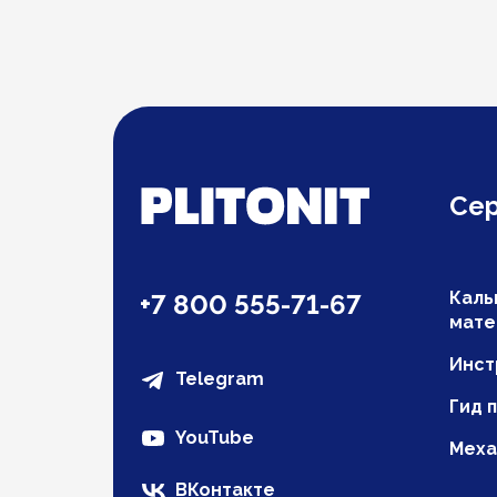
Се
Каль
+7 800 555-71-67
мате
Инст
Telegram
Гид 
YouTube
Меха
ВКонтакте