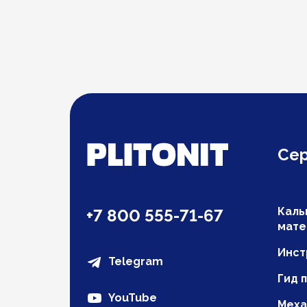
Се
Каль
+7 800 555-71-67
мате
Инст
Telegram
Гид 
YouTube
Меха