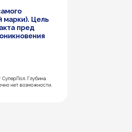
самого
 марки). Цель
акта пред
роникновения
т СуперПол. Глубина
очно нет возможности.