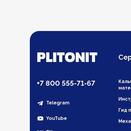
Се
Каль
+7 800 555-71-67
мате
Инст
Telegram
Гид 
YouTube
Меха