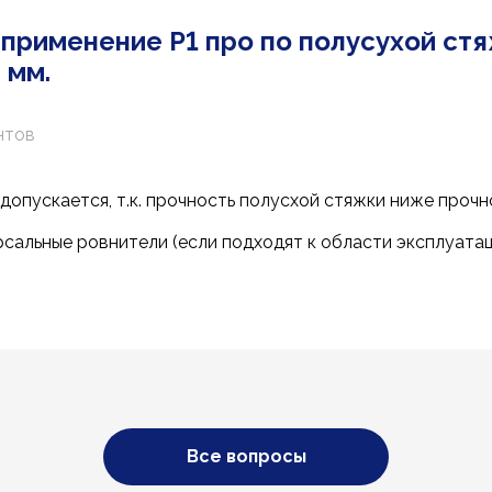
 применение Р1 про по полусухой ст
 мм.
нтов
е допускается, т.к. прочность полусхой стяжки ниже проч
сальные ровнители (если подходят к области эксплуата
Все вопросы