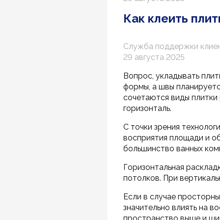
Как клеить плит
Служба поддержки клие
29 августа 2025
Вопрос, укладывать плит
формы, а швы планируетс
сочетаются виды плитки 
горизонталь.
С точки зрения технолог
восприятия площади и о
большинство ванных комн
Горизонтальная расклад
потолков. При вертикаль
Если в случае просторны
значительно влиять на в
пространство выше и ши