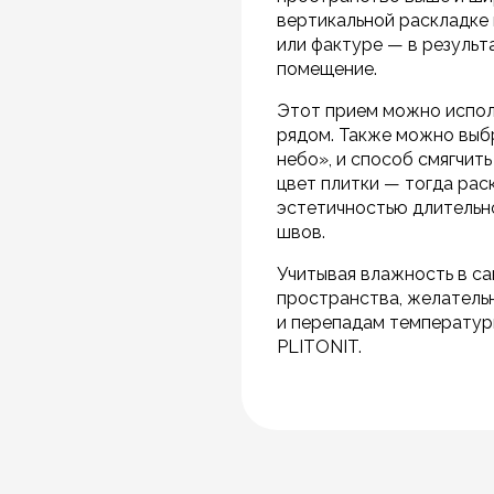
вертикальной раскладке 
или фактуре — в результ
помещение.
Этот прием можно исполь
рядом. Также можно выбр
небо», и способ смягчит
цвет плитки — тогда рас
эстетичностью длительно
швов.
Учитывая влажность в са
пространства, желатель
и перепадам температур
PLITONIT.