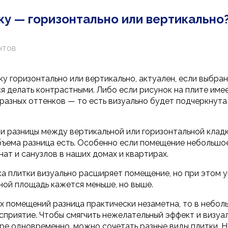
ку — горизонтально или вертикально
нтов
ку горизонтально или вертикально, актуален, если выбра
я делать контрастными. Либо если рисунок на плите име
разных оттенков — то есть визуально будет подчеркнута
ии разницы между вертикальной или горизонтальной клад
бъема разница есть. Особенно если помещение небольшо
ат и санузлов в наших домах и квартирах.
ка плитки визуально расширяет помещение, но при этом 
ной площадь кажется меньше, но выше.
х помещений разница практически незаметна, то в небо
осприятие. Чтобы смягчить нежелательный эффект и визуа
ре одновременно, можно сочетать разные виды плитки. Н