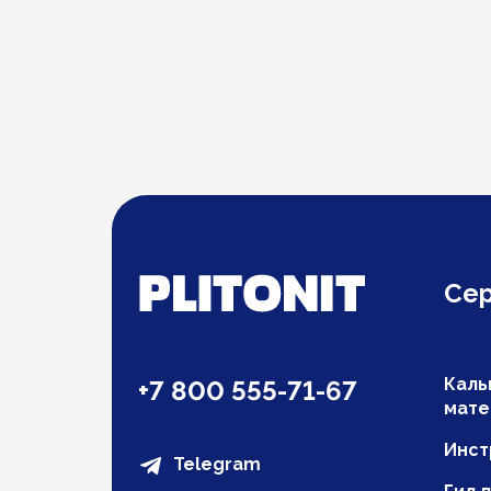
Се
Каль
+7 800 555-71-67
мате
Инст
Telegram