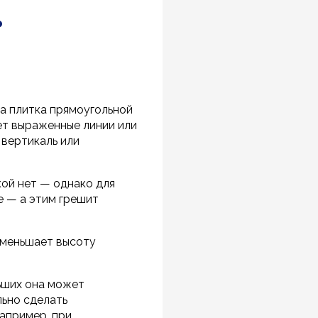
?
на плитка прямоугольной
ет выраженные линии или
 вертикаль или
кой нет — однако для
е — а этим грешит
уменьшает высоту
льших она может
льно сделать
апример, при