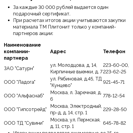
За каждые 30 000 рублей выдается один
подарочный сертификат.
При расчетах итогов акции учитываются закупки
материала ТМ Плитонит только у компаний-
партнеров акции:
Наименование
компании-
Адрес
Телефон
партнера
ул. Молодцова, д. 14,
223-60-00,
ЗАО "Сатурн"
Кирпичные выемки, д. 7
223-62-25
ул. Рябиновая, д.45, ТД
ООО "Ладога"
921-45-71
"Кунцево"
Москва, л. Заречная, д.
ООО "Альфаснаб"
778-12-54
6
Москва, Электродный,
ООО "Гипсотрейд"
229-28-50
пр-д, д. 14, стр. 1
Москва, ул. Пермская,
ООО ТД "Сувини"
645-78-82
д. 11, стр. 1