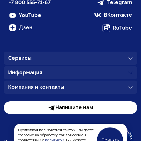
+7 800 555-71-67
Telegram
ВКонтакте
YouTube
Дзен
RuTube
Сервисы
Информация
Компания и контакты
Напишите нам
Продолжая пользоваться сайтом, Вы даёте
согласие на обработку файлов cookie в
Принять
соответствии с
политикой
. Вы можете