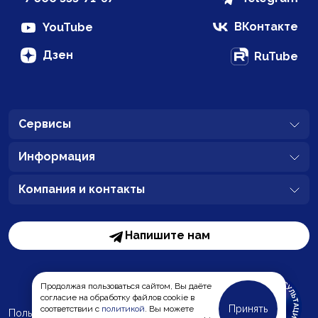
ВКонтакте
YouTube
Дзен
RuTube
Сервисы
Информация
Компания и контакты
Напишите нам
Продолжая пользоваться сайтом, Вы даёте
согласие на обработку файлов cookie в
Принять
соответствии с
политикой
. Вы можете
Пользовательское соглашение