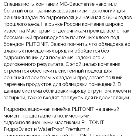
Специалисты компании МС-Bauchemie накопили
богатый опыт, занимаясь развитием технологий для
решения задач по гидроизоляции начиная с 60-х годов
прошлого века. На рынке России компания широко
известна Мастерам-отделочникам прежде всего, как
бессменный производитель плиточных клеев под
брендом PLITONIT. Важно помнить, что облицовка во
влажных помещениях вряд ли обойдется без
гидроизоляции для получения надежного и
долговечного результата. С этой целью компания
стремится обеспечить системный подход для
решения строительных задач и предлагает полный
перечень продуктов для облицовки помещений. В
данные системы облицовки наряду с грунтом, клеем и
затиркой, также входят продукты для гидроизоляции.
Гидроизоляционная линейка PLITONIT на данный
момент представлена полимерными
гидроизоляционными мастиками PLITONIT
ГидроЭласт и WaterProof Premium и
гидроизоляционной лентой PLITONIT ГидроЛента.