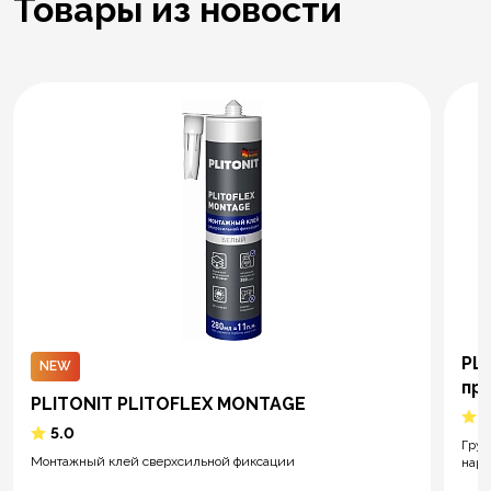
Товары из новости
PLI
NEW
пр
PLITONIT PLITOFLEX MONTAGE
5
5.0
Грун
Монтажный клей сверхсильной фиксации
нару