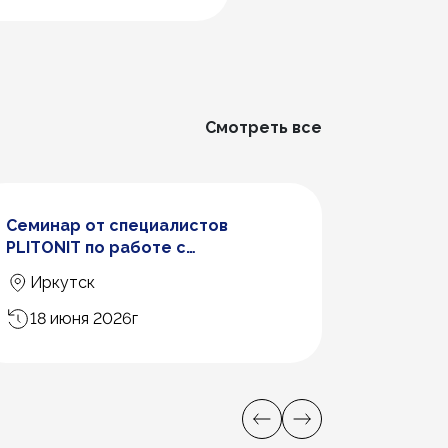
Смотреть все
Семинар от специалистов
Семина
PLITONIT по работе с
бассейн
продукцией бренда
гидроиз
Иркутск
Киро
PLITONI
18 июня 2026г
18 ию