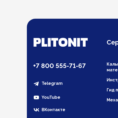
Се
Каль
+7 800 555-71-67
мате
Инст
Telegram
Гид 
YouTube
Меха
ВКонтакте