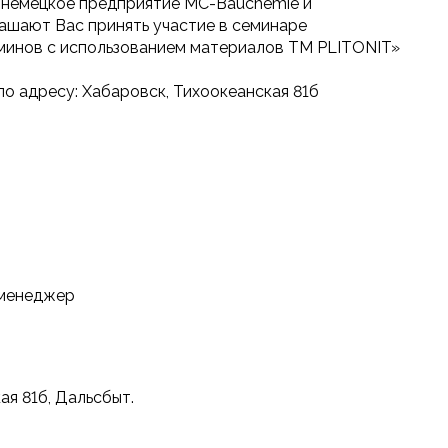
немецкое предприятие MC-Bauchemie и
лашают Вас принять участие в семинаре
аминов с использованием материалов TM PLITONIT»
о адресу: Хабаровск, Тихоокеанская 81б
 менеджер
ая 81б, Дальсбыт.