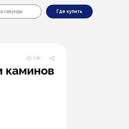
Где купить
1.6К
и каминов