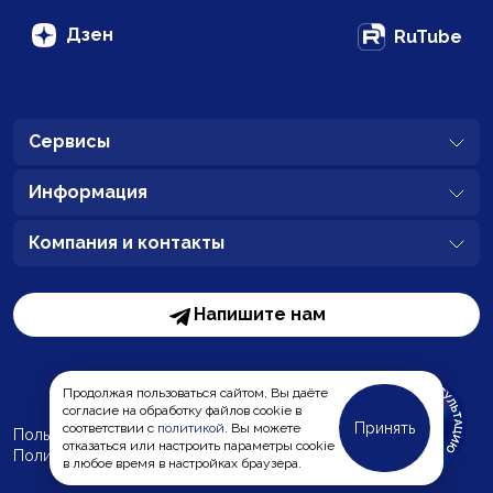
Дзен
RuTube
Сервисы
Информация
Компания и контакты
Напишите нам
Продолжая пользоваться сайтом, Вы даёте
согласие на обработку файлов cookie в
Принять
соответствии с
политикой
. Вы можете
Пользовательское соглашение
отказаться или настроить параметры cookie
Политика обработки персональных данных
MC-Bauchemie
в любое время в настройках браузера.