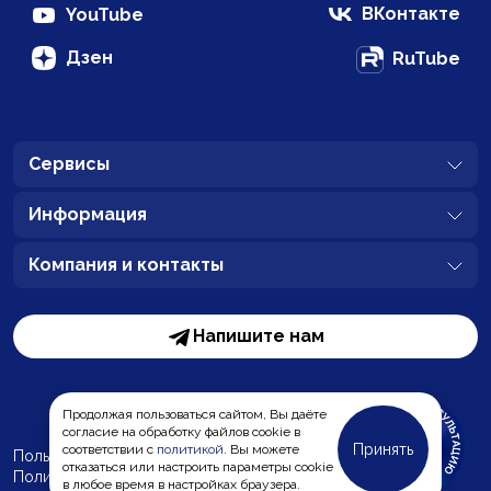
ВКонтакте
YouTube
Дзен
RuTube
Сервисы
Информация
Компания и контакты
Напишите нам
Продолжая пользоваться сайтом, Вы даёте
согласие на обработку файлов cookie в
Принять
соответствии с
политикой
. Вы можете
Пользовательское соглашение
отказаться или настроить параметры cookie
Политика обработки персональных данных
MC-Bauchemie
в любое время в настройках браузера.