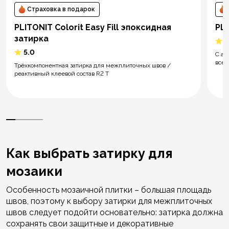
Страховка в подарок
PLITONIT Colorit Easy Fill эпоксидная
PL
затирка
5
5.0
С ар
всем
Трёхкомпонентная затирка для межплиточных швов /
реактивный клеевой состав R2 T
Как выбрать затирку для
мозаики
Особенность мозаичной плитки – большая площадь
швов, поэтому к выбору затирки для межплиточных
швов следует подойти основательно: затирка должна
сохранять свои защитные и декоративные