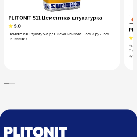
PLITONIT S11 Цементная штукатурка
5.0
PL
Цементная штукатурка для механизированного и ручного
5
нанесения
Быст
Пред
сухи