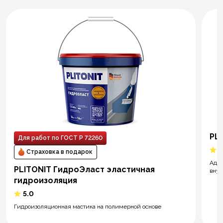
PL
Для работ по ГОСТ Р 72260
5
Страховка в подарок
Адге
PLITONIT ГидроЭласт эластичная
внут
гидроизоляция
5.0
Гидроизоляционная мастика на полимерной основе