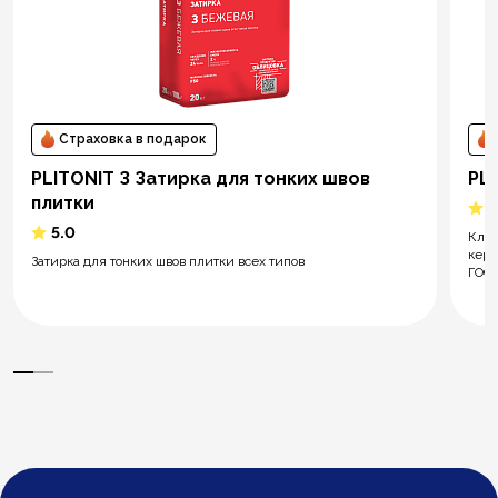
Страховка в подарок
PLITONIT З Затирка для тонких швов
PL
плитки
5
5.0
Клей
кера
Затирка для тонких швов плитки всех типов
ГОСТ