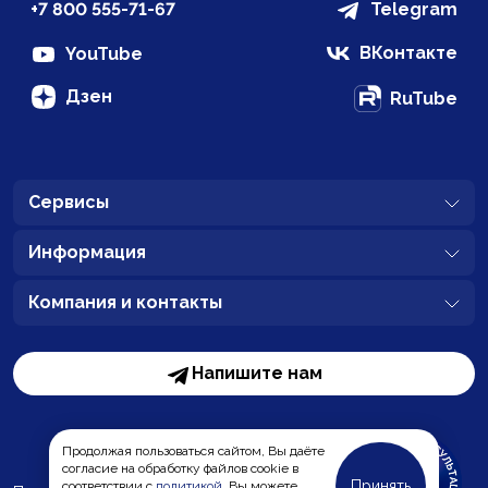
+7 800 555-71-67
Telegram
ВКонтакте
YouTube
Дзен
RuTube
Сервисы
Информация
Компания и контакты
Напишите нам
Продолжая пользоваться сайтом, Вы даёте
согласие на обработку файлов cookie в
Принять
соответствии с
политикой
. Вы можете