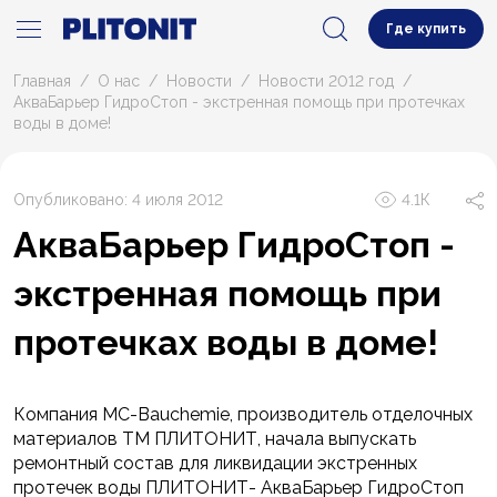
Где купить
Главная
О нас
Новости
Новости 2012 год
АкваБарьер ГидроСтоп - экстренная помощь при протечках
воды в доме!
Опубликовано: 4 июля 2012
4.1К
АкваБарьер ГидроСтоп -
экстренная помощь при
протечках воды в доме!
Компания MC-Bauchemie, производитель отделочных
материалов ТМ ПЛИТОНИТ, начала выпускать
ремонтный состав для ликвидации экстренных
протечек воды ПЛИТОНИТ- АкваБарьер ГидроСтоп