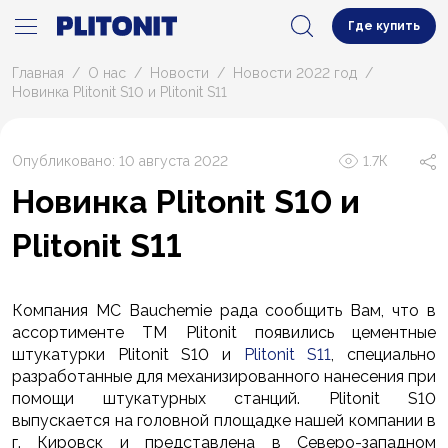
Где купить
Главная
О нас
Новости
Новости 2022 год
Новинка Plitonit S10 и Plitonit S11
Опубликовано: 10 августа 2022
1.7К
Новинка Plitonit S10 и
Plitonit S11
Компания MC Bauchemie рада сообщить Вам, что в
ассортименте ТМ Plitonit появились цементные
штукатурки Plitonit S10 и
Plitonit S11
, специально
разработанные для механизированного нанесения при
помощи штукатурных станций. Plitonit S10
выпускается на головной площадке нашей компании в
г. Кировск и представлена в Северо-западном