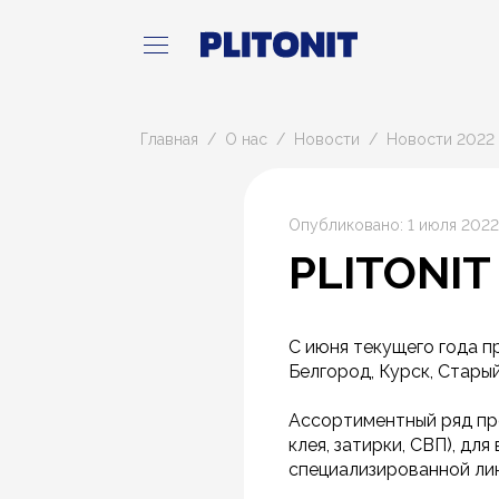
Главная
О нас
Новости
Новости 2022 
Опубликовано: 1 июля 2022
PLITONIT
С июня текущего года п
Белгород, Курск, Старый
Ассортиментный ряд пре
клея, затирки, СВП), дл
специализированной ли