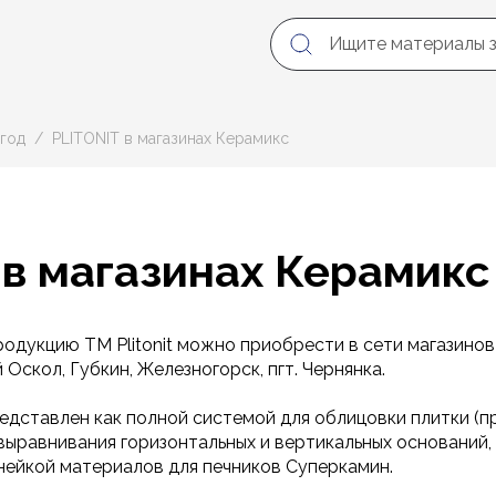
год
PLITONIT в магазинах Керамикс
 в магазинах Керамикс
родукцию ТМ Plitonit можно приобрести в сети магазино
 Оскол, Губкин, Железногорск, пгт. Чернянка.
дставлен как полной системой для облицовки плитки (пр
я выравнивания горизонтальных и вертикальных оснований, 
нейкой материалов для печников Суперкамин.