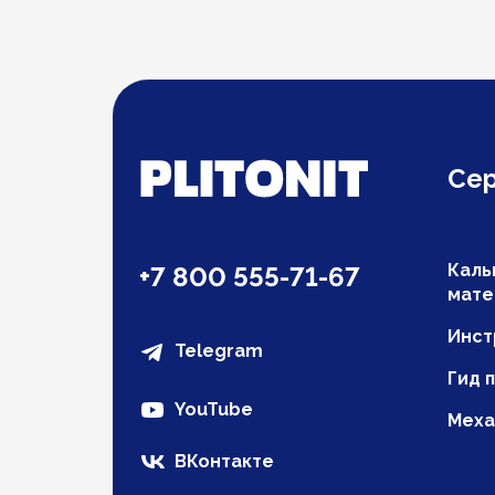
Се
Каль
+7 800 555-71-67
мате
Инст
Telegram
Гид 
YouTube
Меха
ВКонтакте