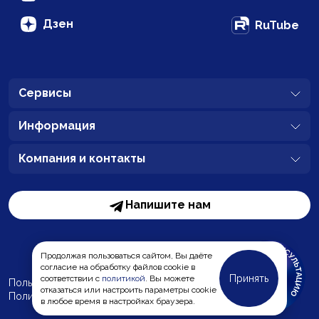
Дзен
RuTube
Сервисы
Информация
Компания и контакты
Напишите нам
Продолжая пользоваться сайтом, Вы даёте
согласие на обработку файлов cookie в
Принять
соответствии с
политикой
. Вы можете
Пользовательское соглашение
отказаться или настроить параметры cookie
Политика обработки персональных данных
MC-Bauchemie
в любое время в настройках браузера.