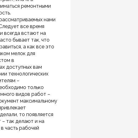
аниматься ремонтными
ость.
и рассматриваемых нами
Следует все время
и всегда встают на
асто бывает так, что
равиться, а как все это
шком мелок для
ктом в
лах доступных вам
нии технологических
ителям –
необходимо только
 много видов работ –
документ максимальному
 привлекает
сделали, то появляется
 – так делают и на
 в часть рабочей