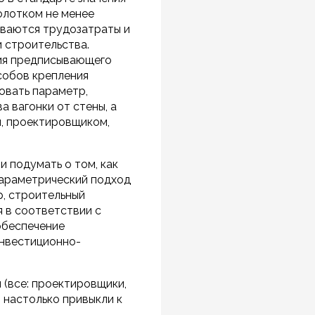
молотком не менее
тываются трудозатраты и
и строительства.
ния предписывающего
особов крепления
овать параметр,
 вагонки от стены, а
м, проектировщиком,
и подумать о том, как
параметрический подход
р, строительный
я в соответствии с
обеспечение
инвестиционно-
 (все: проектировщики,
) настолько привыкли к