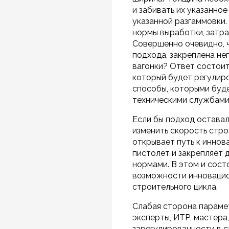
и забивать их указанное
указанной разгаммовки.
нормы выработки, затра
Совершенно очевидно, ч
подхода, закреплена не
вагонки? Ответ состои
который будет регулиро
способы, которыми буд
техническими службами 
Если бы подход оставалс
изменить скорость стро
открывает путь к иннов
пистолет и закрепляет 
нормами. В этом и сост
возможности инновацио
строительного цикла.
Слабая сторона парамет
эксперты, ИТР, мастера
зарегулированности в с