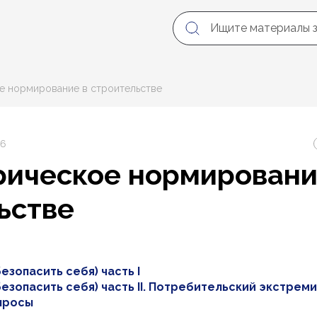
е нормирование в строительстве
26
ическое нормировани
ьстве
езопасить себя) часть I
езопасить себя) часть II. Потребительский экстреми
просы