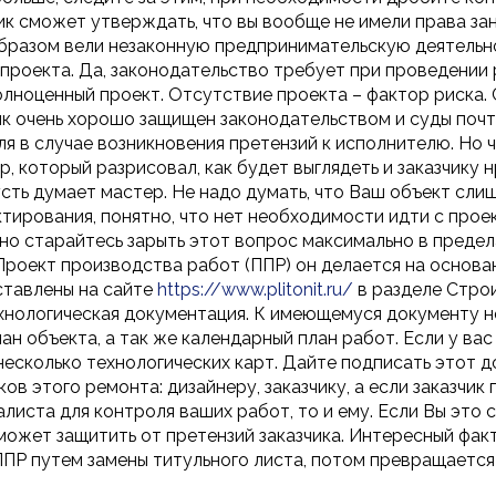
ик сможет утверждать, что вы вообще не имели права з
бразом вели незаконную предпринимательскую деятельн
 проекта. Да, законодательство требует при проведени
лноценный проект. Отсутствие проекта – фактор риска. 
чик очень хорошо защищен законодательством и суды почт
я в случае возникновения претензий к исполнителю. Но ч
р, который разрисовал, как будет выглядеть и заказчику н
сть думает мастер. Не надо думать, что Ваш объект сли
тирования, понятно, что нет необходимости идти с прое
 но старайтесь зарыть этот вопрос максимально в преде
Проект производства работ (ППР) он делается на основа
ставлены на сайте
https://www.plitonit.ru/
в разделе Стро
хнологическая документация. К имеющемуся документу 
ан объекта, а так же календарный план работ. Если у вас
есколько технологических карт. Дайте подписать этот 
ов этого ремонта: дизайнеру, заказчику, а если заказчик
листа для контроля ваших работ, то и ему. Если Вы это 
может защитить от претензий заказчика. Интересный факт
ППР путем замены титульного листа, потом превращается