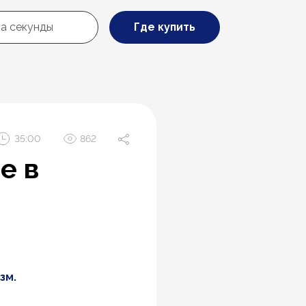
Где купить
35:00
862
е в
зм.