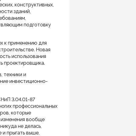
ских, конструктивных,
ости зданий,
ребованиям,
твляющим подготовку
ых к применению для
строительстве. Новая
ость использования
ть проектировщика.
, техники и
ние инвестиционно-
НиП 3.04.01-87
ногих профессиональных
еров, которые
и изменения вообще
 никуда не делась,
 и прыгать выше,