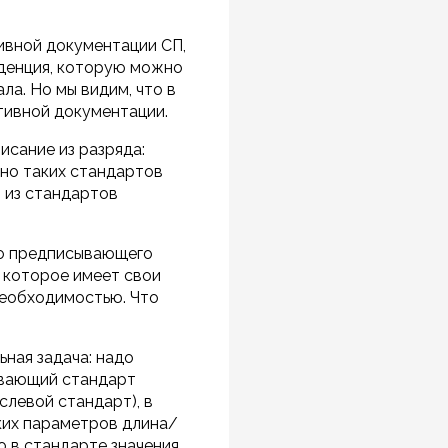
ивной документации СП,
нденция, которую можно
а. Но мы видим, что в
ивной документации.
исание из разряда:
 но таких стандартов
 из стандартов
го предписывающего
 которое имеет свои
необходимостью. Что
ьная задача: надо
сывающий стандарт
слевой стандарт), в
ких параметров длина/
 в стандарте значения