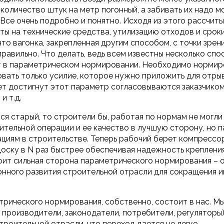
 количество штук на метр погонный, а забивать их надо 
 Все очень подробно и понятно. Исходя из этого рассчи
ты на технические средства, утилизацию отходов и срок
то вагонка, закрепленная другим способом, с точки зре
правильно. Что делать, ведь всем известны несколько сп
т в параметрическом нормировании. Необходимо нормир
вать только усилие, которое нужно приложить для отрыва
ет достигнут этот параметр согласовываются заказчико
и т.д.
я старый, то строители бы, работая по нормам не могли 
ительной операции и ее качество в лучшую сторону, но 
ациям в строительстве. Теперь рабочий берет компрессо
доску в N раз быстрее обеспечивая надежность креплени
оит сильная сторона параметрического нормирования – 
нного развития строительной отрасли для сокращения 
рического нормирования, собственно, состоит в нас. Мы
, производители, законодатели, потребители, регуляторы
троительной отрасли, что переход дается не легко.