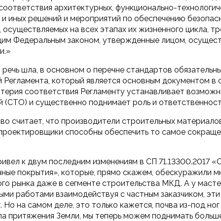
оответствия архитектурных, функционально-технологиче
и иных решений и мероприятий по обеспечению безопасн
 осуществляемых на всех этапах их жизненного цикла, т
им Федеральным законом, утвержденные лицом, осущес
и.»
речь шла, в основном о перечне стандартов обязательн
 Регламента, который является основным документом в 
итерия соответствия Регламенту устанавливает возможн
й (СТО) и существенно поднимает роль и ответственнос
о считает, что производители строительных материалов
 проектировщики способны обеспечить то самое сокраще
ивел к двум последним изменениям в СП 71.13300.2017 «С
чные покрытия», которые, прямо скажем, обескуражили м
го рынка даже в сегменте строительства МКД. А у маст
ыми работами взаимодействуя с частным заказчиком, эт
. Но на самом деле, это только кажется, почва из-под ног
а притяжения Земли, мы теперь можем поднимать больше