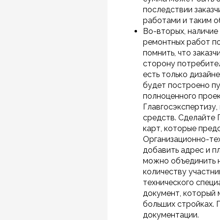
последствии заказч
работами и таким о
Во-вторых, наличие
ремонтных работ по
помнить, что заказ
сторону потребител
есть только дизайне
будет построено пу
полноценного проек
Главгосэкспертизу,
средств. Сделайте 
карт, которые пред
Организационно-те
добавить адрес и пл
можно объединить н
количеству участник
технического специа
документ, который 
больших стройках. 
документации.