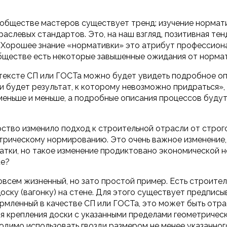
обществе мастеров существует тренд: изучение нормат
раслевых стандартов. Это, на наш взгляд, позитивная те
 Хорошее знание «нормативки» это атрибут профессионал
ществе есть некоторые завышенные ожидания от нормат
тексте СП или ГОСТа можно будет увидеть подробное оп
, и будет результат, к которому невозможно придраться»,
меньше и меньше, а подробные описания процессов будут
рство изменило подход к строительной отрасли от стро
трическому нормированию. Это очень важное изменение,
атки, но такое изменение продиктовано экономической 
ке?
овсем жизненный, но зато простой пример. Есть строител
оску (вагонку) на стене. Для этого существует предпи
ормленный в качестве СП или ГОСТа, это может быть отра
ля крепления доски с указанными пределами геометричес
имо использовать гвозди размером не менее указанного