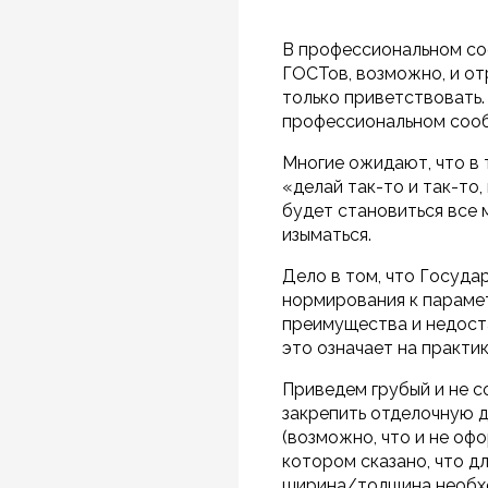
В профессиональном со
ГОСТов, возможно, и от
только приветствовать.
профессиональном сооб
Многие ожидают, что в 
«делай так-то и так-то
будет становиться все 
изыматься.
Дело в том, что Госуда
нормирования к параме
преимущества и недост
это означает на практи
Приведем грубый и не с
закрепить отделочную д
(возможно, что и не оф
котором сказано, что д
ширина/толщина необход