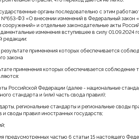
Государственные органы последовательно с этим работают
н №653-ФЗ «О внесении изменений в Федеральный закон 
и сооружений» и отдельные законодательные акты Росси
даментальные изменения вступившее в силу 01.09.2024 го
й редакции:
в результате применения которых обеспечивается соблю
го закона
ультате применения которых обеспечивается соблюдение 
вляются:
рты Российской Федерации (далее - национальные стандар
ного стандарта и (или) часть свода правил);
арты, региональные стандарты и региональные своды пр
 и своды правил иностранных государств;
й;
ия предусмотренных частью 6 статьи 15 настоящего Феде