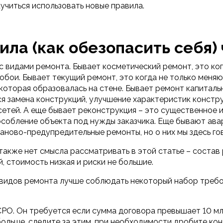
аучиться использовать новые правила.
ла (как обезопасить себя) 
с видами ремонта. Бывает косметический ремонт, это к
обои. Бывает текущий ремонт, это когда не только меняют
оторая образовалась на стене. Бывает ремонт капиталь
я замена конструкций, улучшение характеристик констр
етей. А еще бывает реконструкция – это существенное и
собление объекта под нужды заказчика. Еще бывают ава
аново-предупредительные ремонты, но о них мы здесь го
акже нет смысла рассматривать в этой статье – состав 
, стоимость низкая и риски не большие.
 видов ремонта лучше соблюдать некоторый набор требо
СРО. Он требуется если сумма договора превышает 10 млн.
ольше, следите за этим, при необходимости дробите конт