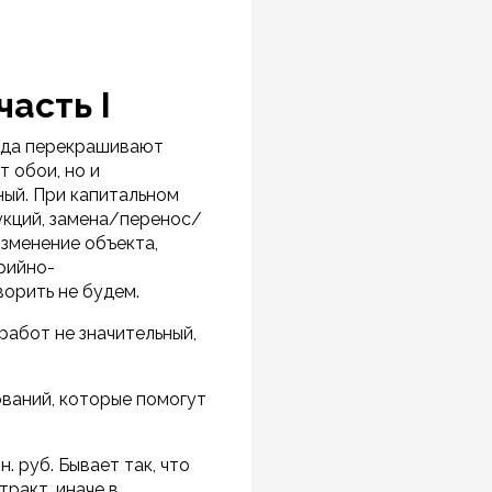
часть I
огда перекрашивают
 обои, но и
ный. При капитальном
укций, замена/перенос/
зменение объекта,
рийно-
ворить не будем.
работ не значительный,
ваний, которые помогут
 руб. Бывает так, что
ракт, иначе в