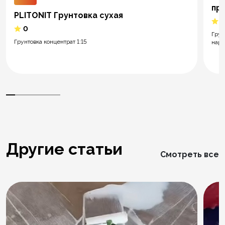
пр
PLITONIT Грунтовка сухая
5
0
Грун
Грунтовка концентрат 1:15
нару
Другие статьи
Смотреть все