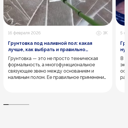
16 февраля 2026
3К
5 ф
Грунтовка под наливной пол: какая
Гр
лучше, как выбрать и правильно
нуж
использовать
Грунтовка — это не просто техническая
В э
формальность, а многофункциональное
эко
связующее звено между основанием и
осн
наливным полом. Ее правильное применение
рас
решает большое количество важных задач:
их 
от обеспыливания и укрепления рыхлой
раз
поверхности до улучшения адгезии и
раз
регулирования впитывающей способности.
гру
пра