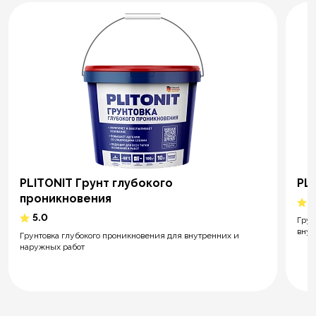
PLITONIT Грунт глубокого
PLT
проникновения
5
5.0
Грун
внут
Грунтовка глубокого проникновения для внутренних и
наружных работ