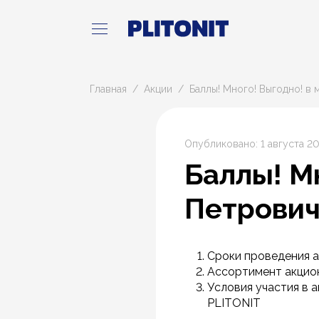
Главная
Акции
Баллы! Много! Выгодно! в 
Опубликовано: 1 августа 2
Баллы! М
Петрови
Сроки проведения ак
Ассортимент акцион
Условия участия в 
PLITONIT