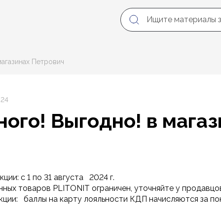
магазинах Петрович
024
ного! Выгодно! в мага
ч
ции: с 1 по 31 августа 2024 г.
ных товаров PLITONIT ограничен, уточняйте у продавцо
акции: баллы на карту лояльности КДП начисляются за п