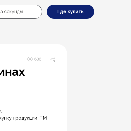
Где купить
636
зинах
в.
окупку продукции ТМ