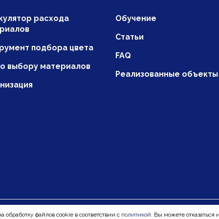
кулятор расхода
Обучение
риалов
Статьи
румент подбора цвета
FAQ
по выбору материалов
Реализованные объекты
низация
а обработку файлов cookie в соответствии с
политикой
. Вы можете отказаться 