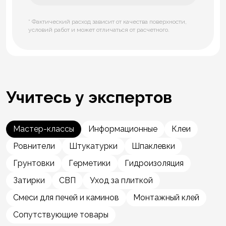
* Фактический расход зависит от качества поверхности,
условий работ и может отличаться от расчетного.
Учитесь у экспертов
Мастер-классы
Информационные
Клеи
Ровнители
Штукатурки
Шпаклевки
Грунтовки
Герметики
Гидроизоляция
Затирки
СВП
Уход за плиткой
Смеси для печей и каминов
Монтажный клей
Сопутствующие товары