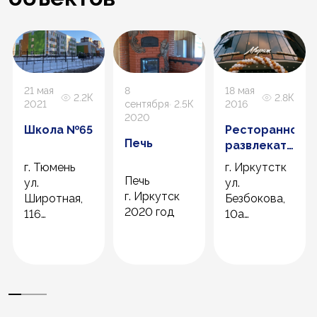
21 мая
8
18 мая
2.2К
2.8К
2021
сентября
2.5К
2016
2020
Школа №65
Ресторанно-
Печь
развлекательн
комплекс
г. Тюмень
г. Иркутстк
«Мираж»
Печь
ул.
ул.
г. Иркутск
Широтная,
Безбокова,
2020 год
116
10а
2020 год
2016 год