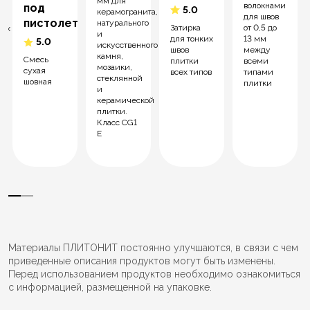
мм для
волокнами
под
5.0
керамогранита,
для швов
пистолет
натурального
от 0,5 до
Затирка
ных
и
13 мм
для тонких
5.0
искусственного
между
швов
камня,
Смесь
всеми
плитки
мозаики,
сухая
типами
всех типов
стеклянной
шовная
плитки
и
керамической
плитки.
Класс CG1
E
Материалы ПЛИТОНИТ постоянно улучшаются, в связи с чем
приведенные описания продуктов могут быть изменены.
Перед использованием продуктов необходимо ознакомиться
с информацией, размещенной на упаковке.