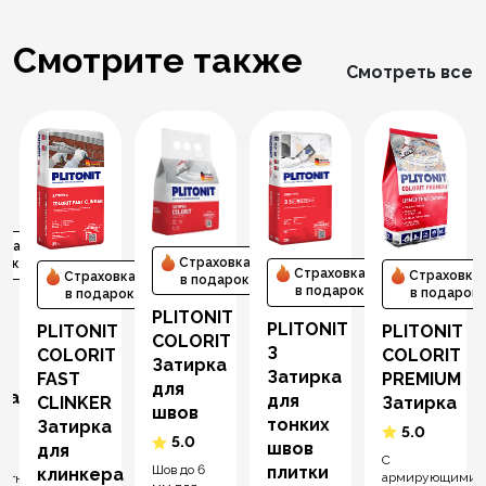
Смотрите также
Смотреть все
вка
Страховка
рок
Страховка
Страховка
Страховка
в подарок
в подарок
в подарок
в подарок
T
PLITONIT
PLITONIT
PLITONIT
PLITONIT
COLORIT
З
СOLORIT
COLORIT
Затирка
Затирка
PREMIUM
FAST
для
ная
для
Затирка
CLINKER
швов
тонких
Затирка
5.0
5.0
швов
для
С
плитки
Шов до 6
клинкера
армирующими
ентная