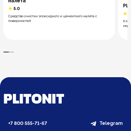
налета
PLI
5.0
5
Средство очистки эпоксидного и цементного налета с
поверхностей
Клей
кера
+7 800 555-71-67
Telegram