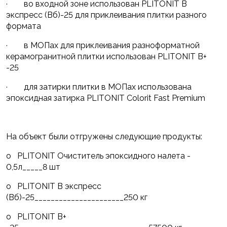
· во входной зоне использован PLITONIT В
экспресс (Вб)-25 для приклеивания плитки разного
формата
· в МОПах для приклеивания разноформатной
керамогранитной плитки использован PLITONIT В+
-25
· для затирки плитки в МОПах использована
эпоксидная затирка PLITONIT Colorit Fast Premium
На объект были отгружены следующие продукты:
o PLITONIT Очиститель эпоксидного налета -
0,5л_____8 шт
o PLITONIT В экспресс
(Вб)-25______________________250 кг
o PLITONIT В+