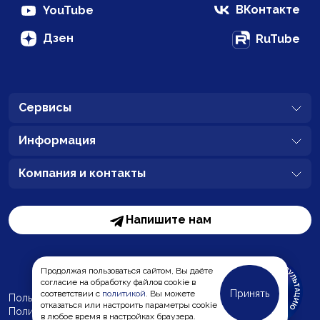
ВКонтакте
YouTube
Дзен
RuTube
Сервисы
Информация
Компания и контакты
Напишите нам
Продолжая пользоваться сайтом, Вы даёте
согласие на обработку файлов cookie в
Принять
соответствии с
политикой
. Вы можете
Пользовательское соглашение
отказаться или настроить параметры cookie
Политика обработки персональных данных
MC-Bauchemie
в любое время в настройках браузера.