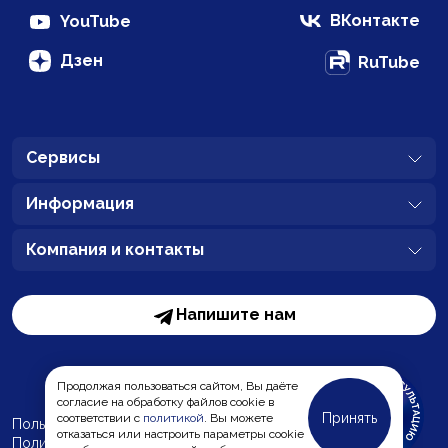
ВКонтакте
YouTube
Дзен
RuTube
Сервисы
Информация
Компания и контакты
Напишите нам
Продолжая пользоваться сайтом, Вы даёте
согласие на обработку файлов cookie в
Принять
соответствии с
политикой
. Вы можете
Пользовательское соглашение
отказаться или настроить параметры cookie
Политика обработки персональных данных
MC-Bauchemie