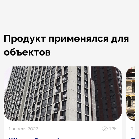
Продукт применялся для
объектов
1 апреля 2022
1.7К
9 и