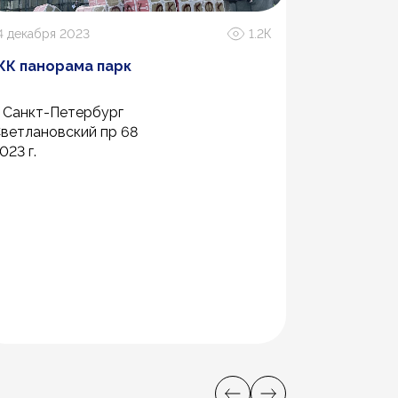
4 декабря 2023
1.2К
К панорама парк
. Санкт-Петербург
ветлановский пр 68
023 г.
6 июля 2020
Музей ав
«ХХ век 
г. Верхняя
ул. Алекса
2018 год