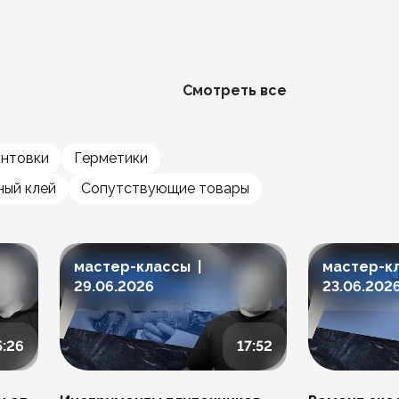
Смотреть все
унтовки
Герметики
ый клей
Сопутствующие товары
мастер-классы |
мастер-к
29.06.2026
23.06.202
5:26
17:52