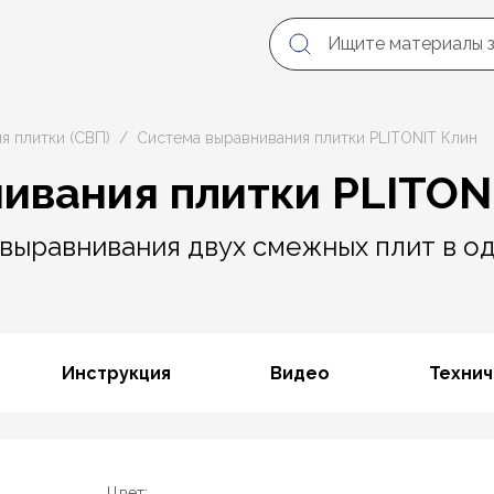
я плитки (СВП)
Система выравнивания плитки PLITONIT Клин
ивания плитки PLITON
выравнивания двух смежных плит в од
Инструкция
Видео
Технич
Цвет: