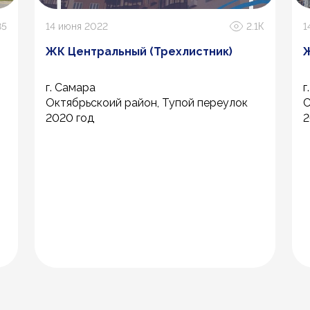
85
14 июня 2022
2.1К
1
ЖК Центральный (Трехлистник)
Ж
г. Самара
г
Октябрьскоий район, Тупой переулок
С
2020 год
2