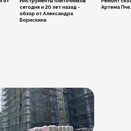
и от
Инструменты плиточников
Ремонт скол
сегодня и 20 лет назад -
Артема Пче
обзор от Александра
Борискина