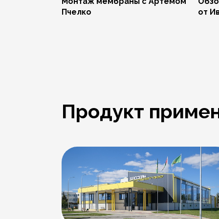
Монтаж мембраны с Артёмом
Обзо
Пчелко
от И
Продукт примен