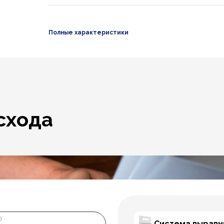
Полные характеристики
схода
)
Система выравн