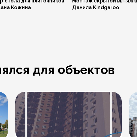
р стола для плиточников
Монтаж скрытой вытяжк
вана Кожина
Данила Kindgaroo
ялся для объектов