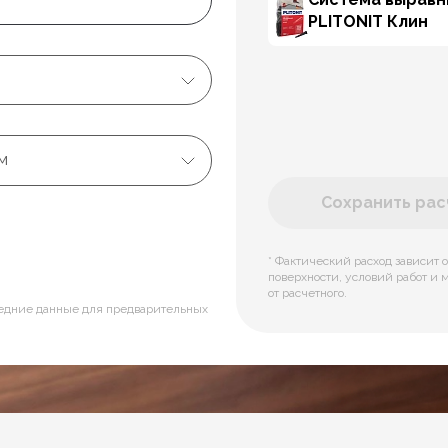
PLITONIT Клин
м
Сохранить расч
* Фактический расход зависит о
поверхности, условий работ и 
от расчетного.
редние данные для предварительных