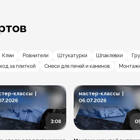
ртов
Клеи
Ровнители
Штукатурки
Шпаклевки
Гр
ход за плиткой
Смеси для печей и каминов
Монтажн
стер-классы |
мастер-классы |
07.2026
06.07.2026
3:08
0