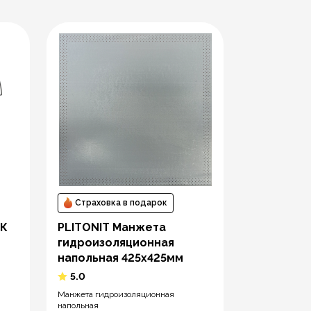
Страховка в подарок
Страховк
2К
PLITONIT Манжета
PLITONIT
гидроизоляционная
Экспресс 
напольная 425х425мм
гидроизо
5.0
5.0
Манжета гидроизоляционная
Гидроизоляция
напольная
для наружных 