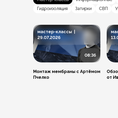
Гидроизоляция
Затирки
СВП
У
мастер-классы |
ма
29.07.2026
13.
08:36
Монтаж мембраны с Артёмом
Обзо
Пчелко
от И