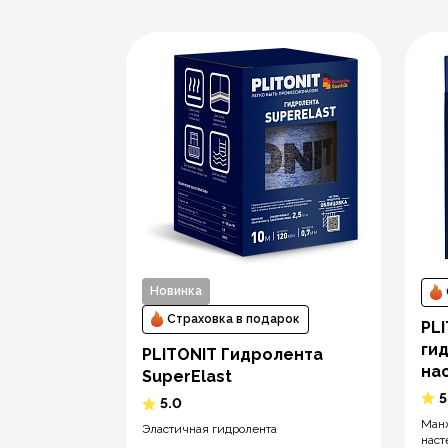
Новинка
рок
Страховка в подарок
Лента
PL
ный угол
ги
PLITONIT Гидролента
на
SuperElast
5
5.0
нт 270°
Манж
Эластичная гидролента
ии с
наст