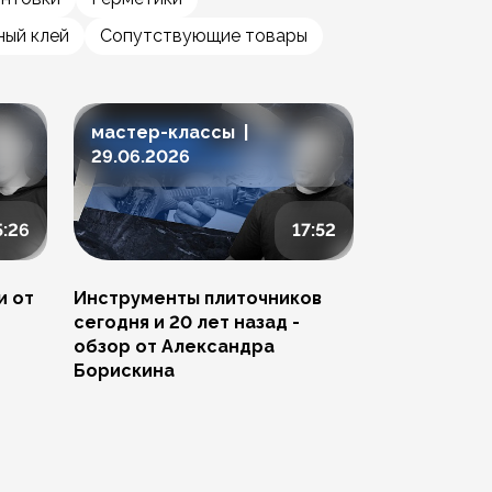
ый клей
Сопутствующие товары
мастер-классы |
мастер-к
29.06.2026
23.06.202
5:26
17:52
и от
Инструменты плиточников
Ремонт скол
сегодня и 20 лет назад -
Артема Пче
обзор от Александра
Борискина