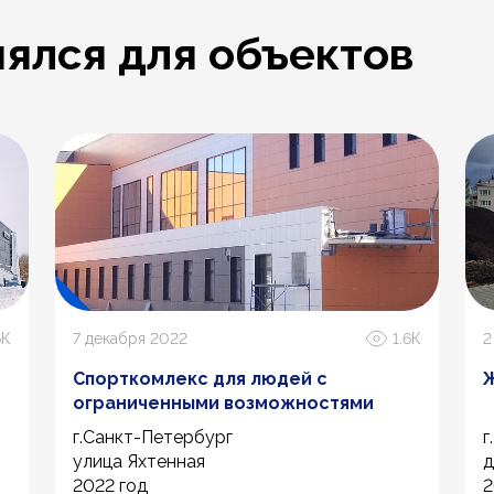
ялся для объектов
6К
7 декабря 2022
1.6К
2
Спорткомлекс для людей с
Ж
ограниченными возможностями
г.Санкт-Петербург
г
улица Яхтенная
д
2022 год
2