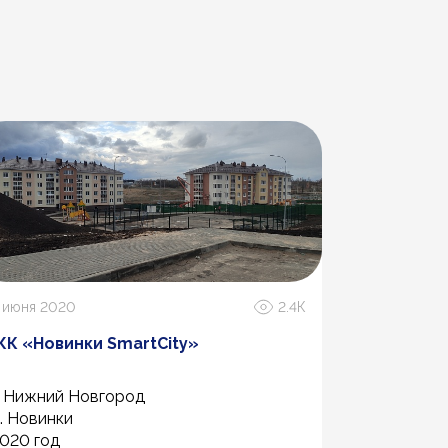
 июня 2020
2.4К
20 марта 20
К «Новинки SmartCity»
Завод по 
беспилотн
. Нижний Новгород
г. Тольятти,
. Новинки
020 год
2025г.