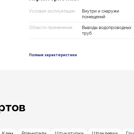
Условия эксплуатации:
Внутри и снаружи
помещений
Области применения:
Выводы водопроводных
труб
Полные характеристики
ртов
Клеи
Ровнители
Штукатурки
Шпаклевки
Гр