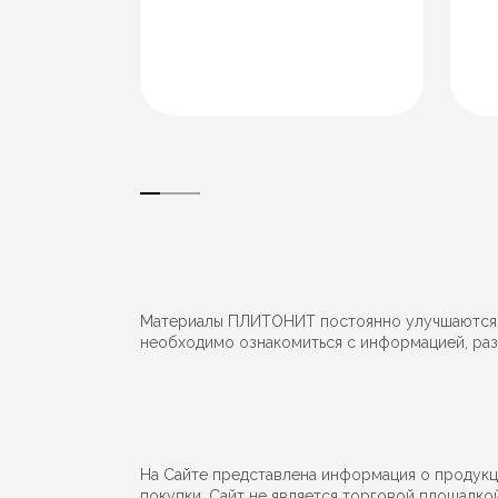
той и
оставами для
яции углов во
Материалы ПЛИТОНИТ постоянно улучшаются, в
необходимо ознакомиться с информацией, раз
На Сайте представлена информация о продукции
покупки. Сайт не является торговой площадко