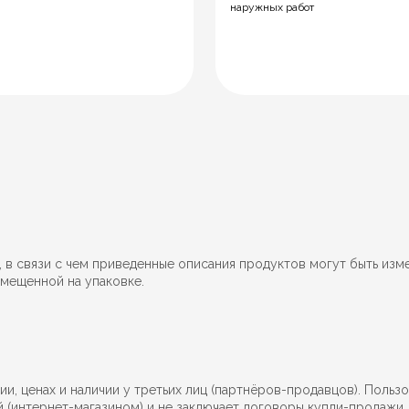
наружных работ
 связи с чем приведенные описания продуктов могут быть изм
мещенной на упаковке.
, ценах и наличии у третьих лиц (партнёров-продавцов). Пользо
й (интернет-магазином) и не заключает договоры купли-продажи