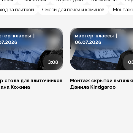
ход за плиткой
Смеси для печей и каминов
Монтажн
стер-классы |
мастер-классы |
07.2026
06.07.2026
3:08
0
р стола для плиточников
Монтаж скрытой вытяжк
вана Кожина
Данила Kindgaroo